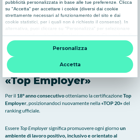
pubblicità personalizzata in base alle tue preferenze. Clicca
su "Accetta" per accettare i cookie (diversi dai cookie
strettamente necessari al funzionamento del sito e dai
cookie statistici, per i quali non è richiesto il consenso). In
alternativa, puoi cliccare su "Personalizza" per selezionare
le categorie di cookie che desideri accettare. Cliccando sulla
“X” le impostazioni predefinite vengono lasciate invariate e
Personalizza
quindi la navigazione può continuare senza cookie o altri
strumenti di tracciamento diversi da quelli tecnici. Per
ulteriori informazioni:
informativa privacy
.
Accetta
Anche nel 2026 siamo
«Top Employer»
Per il
18° anno consecutivo
otteniamo la certificazione
Top
Employer
, posizionandoci nuovamente nella
«TOP 20»
del
ranking ufficiale.
Essere
Top Employer
significa promuovere ogni giorno
un
ambiente di lavoro positivo, inclusivo e orientato al