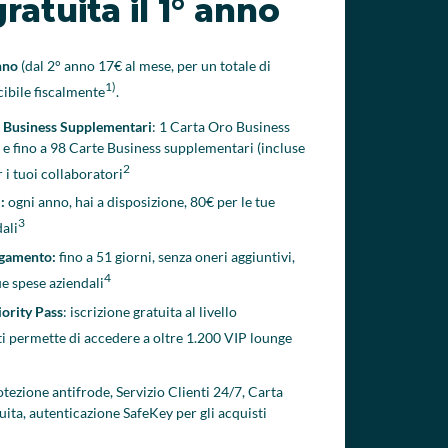
ratuita il 1° anno
anno
(dal 2° anno 17€ al mese, per un totale di
1)
ibile fiscalmente
.
e Business Supplementari
: 1 Carta Oro Business
e fino a 98 Carte Business supplementari (incluse
2
 i tuoi collaboratori
i:
ogni anno, hai a disposizione, 80€ per le tue
3
dali
agamento:
fino a 51 giorni, senza oneri aggiuntivi,
4
ue spese aziendali
ority Pass
: iscrizione gratuita al livello
ti permette di accedere a oltre 1.200 VIP lounge
otezione antifrode, Servizio Clienti 24/7, Carta
tuita, autenticazione SafeKey per gli acquisti