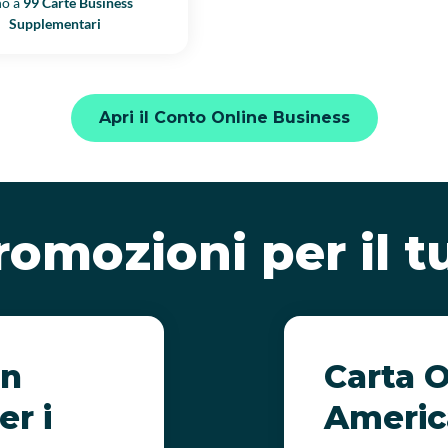
no a
99 Carte Business
Supplementari
Apri il Conto Online Business
romozioni per il 
on
Carta 
er i
Americ