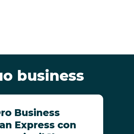
tuo business
Oro Business
an Express con