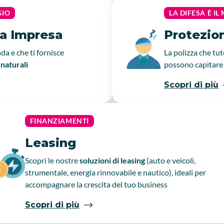
GIO
LA DIFESA È I
la Impresa
Protezion
da e che ti fornisce
La polizza che tut
 naturali
possono capitare 
Scopri di più
FINANZIAMENTI
Leasing
Scopri le nostre
soluzioni di leasing
(auto e veicoli,
strumentale, energia rinnovabile e nautico), ideali per
accompagnare la crescita del tuo business
Scopri di più