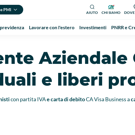
 e PMI
AIUTO
CHI SIAMO
DOVE
 previdenza
Lavorare con l'estero
Investimenti
PNRR e Cre
nte Aziendale 
duali e liberi pr
nisti
con partita IVA
e carta di debito
CA
Visa Business a
c