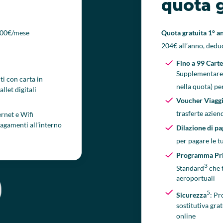
quota g
9,00€/mese
Quota gratuita 1° 
204€ all’anno, deduc
Fino a 99 Cart
Supplementare 
ti con carta in
nella quota) per
let digitali
Voucher Viagg
trasferte azien
rnet e Wifi
 pagamenti all’interno
Dilazione di p
per pagare le t
Programma Pri
3
Standard
che 
aeroportuali
5
Sicurezza
: Pr
sostitutiva gra
online