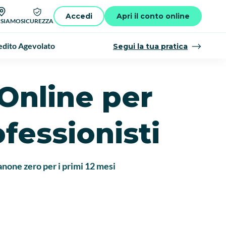
Accedi
Apri il conto online
 SIAMO
SICUREZZA
dito Agevolato
Segui la tua pratica
Online per
ofessionisti
anone zero per i primi 12 mesi