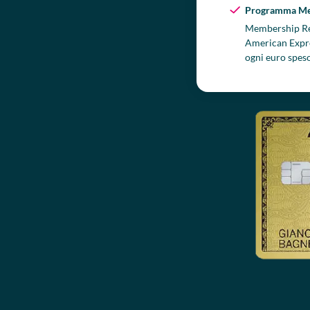
Programma Me
Membership R
American Expre
ogni euro spes