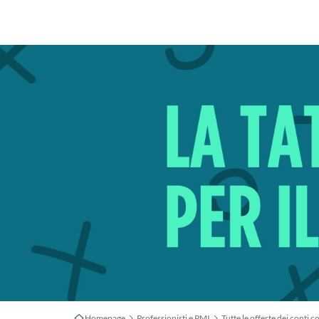
Homepage
Professionisti e PMI
Tutte le offerte dei conti co