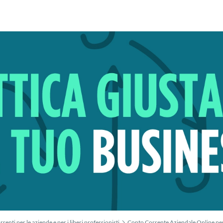
rrenti per le aziende e per i liberi professionisti
Conto Corrente Aziendale Online per di