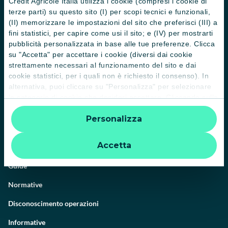
Crédit Agricole Italia utilizza i cookie (compresi i cookie di
terze parti) su questo sito (I) per scopi tecnici e funzionali,
(II) memorizzare le impostazioni del sito che preferisci (III) a
fini statistici, per capire come usi il sito; e (IV) per mostrarti
Il Gruppo
pubblicità personalizzata in base alle tue preferenze. Clicca
Trova filiali
su "Accetta" per accettare i cookie (diversi dai cookie
strettamente necessari al funzionamento del sito e dai
Contattaci
cookie statistici, per i quali non è richiesto il consenso). In
alternativa, puoi cliccare su "Personalizza" per selezionare
Domande frequenti
le categorie di cookie che desideri accettare. Cliccando sulla
“X” le impostazioni predefinite vengono lasciate invariate e
Successioni
Personalizza
quindi la navigazione può continuare senza cookie o altri
Servizi e pagamenti digitali
strumenti di tracciamento diversi da quelli tecnici. Per
ulteriori informazioni:
informativa privacy
.
Accetta
News e Magazine
Guide
Normative
Disconoscimento operazioni
Informative