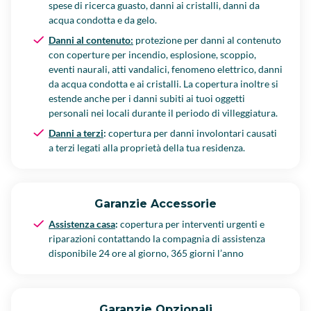
spese di ricerca guasto, danni ai cristalli, danni da
acqua condotta e da gelo.
Danni al contenuto:
protezione per danni al contenuto
con coperture per incendio, esplosione, scoppio,
eventi naurali, atti vandalici, fenomeno elettrico, danni
da acqua condotta e ai cristalli. La copertura inoltre si
estende anche per i danni subiti ai tuoi oggetti
personali nei locali durante il periodo di villeggiatura.
Danni a terzi
:
copertura per danni involontari causati
a terzi legati alla proprietà della tua residenza.
Garanzie Accessorie
Assistenza casa
:
copertura per interventi urgenti e
riparazioni contattando la compagnia di assistenza
disponibile 24 ore al giorno, 365 giorni l’anno
Garanzie Opzionali