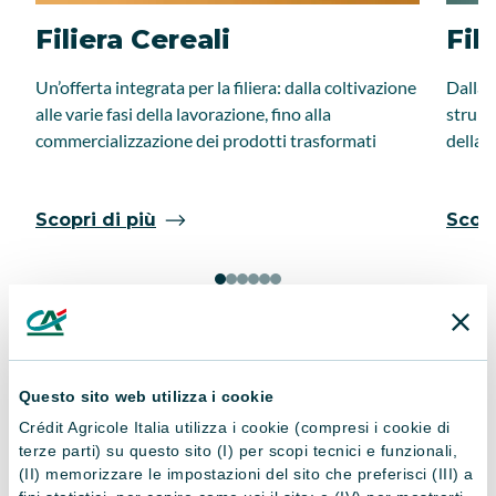
Filiera Cereali
Fil
Un’offerta integrata per la filiera: dalla coltivazione
Dalla 
alle varie fasi della lavorazione, fino alla
strume
commercializzazione dei prodotti trasformati
della f
Scopri di più
Scopr
Questo sito web utilizza i cookie
Crédit Agricole Italia utilizza i cookie (compresi i cookie di
Importante da sapere
terze parti) su questo sito (I) per scopi tecnici e funzionali,
(II) memorizzare le impostazioni del sito che preferisci (III) a