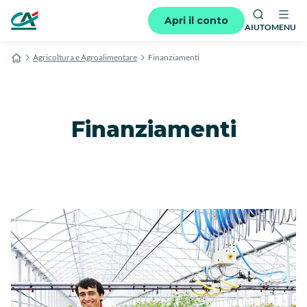
Apri il conto
AIUTO
MENU
Agricoltura e Agroalimentare
Finanziamenti
Finanziamenti