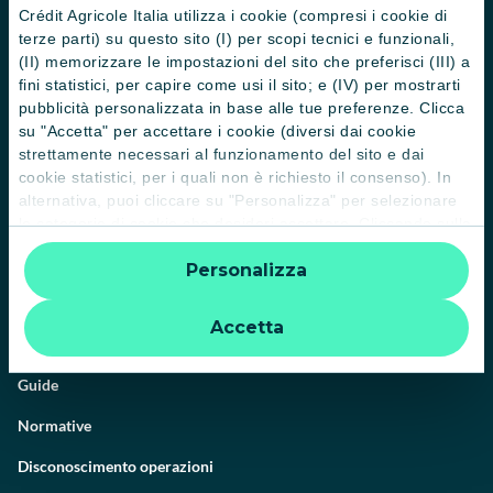
Crédit Agricole Italia utilizza i cookie (compresi i cookie di
terze parti) su questo sito (I) per scopi tecnici e funzionali,
(II) memorizzare le impostazioni del sito che preferisci (III) a
fini statistici, per capire come usi il sito; e (IV) per mostrarti
Il Gruppo
pubblicità personalizzata in base alle tue preferenze. Clicca
su "Accetta" per accettare i cookie (diversi dai cookie
Trova filiali
strettamente necessari al funzionamento del sito e dai
cookie statistici, per i quali non è richiesto il consenso). In
Contattaci
alternativa, puoi cliccare su "Personalizza" per selezionare
Domande frequenti
le categorie di cookie che desideri accettare. Cliccando sulla
“X” le impostazioni predefinite vengono lasciate invariate e
Successioni
Personalizza
quindi la navigazione può continuare senza cookie o altri
strumenti di tracciamento diversi da quelli tecnici. Per
Servizi e pagamenti digitali
ulteriori informazioni:
informativa privacy
.
Accetta
News e Magazine
Guide
Normative
Disconoscimento operazioni