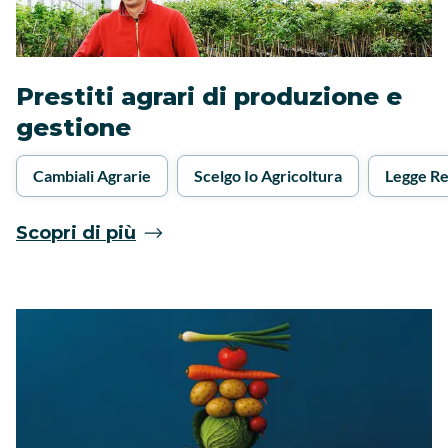
Prestiti agrari di produzione e
gestione
Cambiali Agrarie
Scelgo Io Agricoltura
Legge Re
Scopri di più