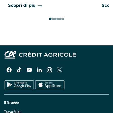
Scopri di più
Scopr
Il Gruppo
Trova filiali