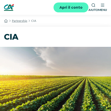
Apri il conto
AIUTO
MENU
Partnership
CIA
CIA