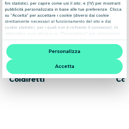
fini statistici, per capire come usi il sito; e (IV) per mostrarti
pubblicità personalizzata in base alle tue preferenze. Clicca
su "Accetta" per accettare i cookie (diversi dai cookie
strettamente necessari al funzionamento del sito e dai
cookie statistici, per i quali non è richiesto il consenso). In
alternativa, puoi cliccare su "Personalizza" per selezionare
le categorie di cookie che desideri accettare. Cliccando sulla
“X” le impostazioni predefinite vengono lasciate invariate e
Personalizza
quindi la navigazione può continuare senza cookie o altri
strumenti di tracciamento diversi da quelli tecnici. Per
ulteriori informazioni:
informativa privacy
.
Accetta
Coldiretti
Con