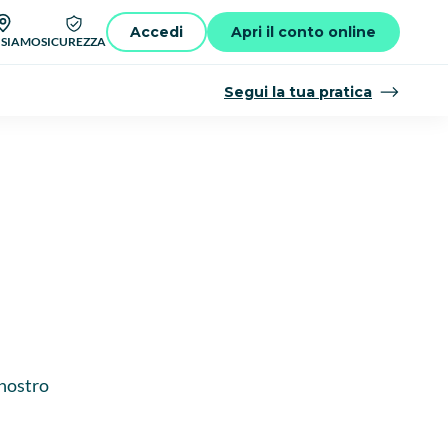
Accedi
Apri il conto online
 SIAMO
SICUREZZA
Segui la tua pratica
 nostro