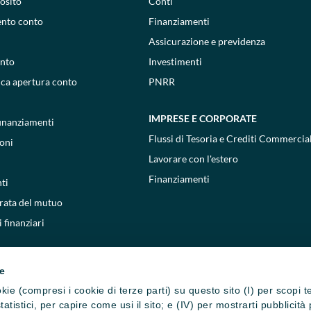
osito
Conti
ento conto
Finanziamenti
Assicurazione e previdenza
onto
Investimenti
ica apertura conto
PNRR
IMPRESE E CORPORATE
 finanziamenti
Flussi di Tesoria e Crediti Commercial
oni
Lavorare con l'estero
Finanziamenti
ti
 rata del mutuo
 finanziari
ie
cookie (compresi i cookie di terze parti) su questo sito (I) per scopi 
i statistici, per capire come usi il sito; e (IV) per mostrarti pubblic