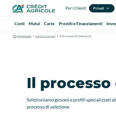
Per i Clienti
Privati
Conti
Mutui
Carte
Prestiti e Finanziamenti
Inve
Homepage
Lavora con noi
Il Processo dI Selezione
Il processo
Selezioniamo giovani e profili specializzati at
processo di selezione.