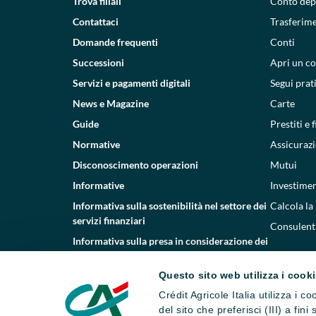
Trova filiali
Conto dep
Contattaci
Trasferim
Domande frequenti
Conti
Successioni
Apri un c
Servizi e pagamenti digitali
Segui prat
News e Magazine
Carte
Guide
Prestiti e
Normative
Assicurazi
Disconoscimento operazioni
Mutui
Informative
Investimen
Informativa sulla sostenibilità nel settore dei
Calcola la
servizi finanziari
Consulenti
Informativa sulla presa in considerazione dei
PAI
Questo sito web utilizza i cook
Etica e conformità
Crédit Agricole Italia utilizza i 
Whistleblowing
del sito che preferisci (III) a fin