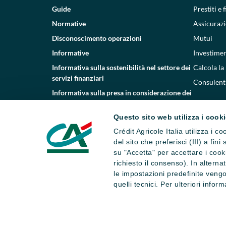
Guide
Prestiti e
Normative
Assicurazi
Disconoscimento operazioni
Mutui
Informative
Investimen
Informativa sulla sostenibilità nel settore dei
Calcola la
servizi finanziari
Consulenti
Informativa sulla presa in considerazione dei
PAI
Questo sito web utilizza i cook
Etica e conformità
Crédit Agricole Italia utilizza i 
Whistleblowing
del sito che preferisci (III) a fin
su "Accetta" per accettare i cooki
richiesto il consenso). In altern
le impostazioni predefinite vengo
quelli tecnici. Per ulteriori infor
Dati societari
Note legali
Impostazi
Numero Verde Servizio Clienti