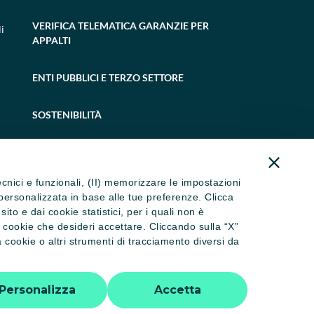
VERIFICA TELEMATICA GARANZIE PER
i
APPALTI
ENTI PUBBLICI E TERZO SETTORE
SOSTENIBILITÀ
tecnici e funzionali, (II) memorizzare le impostazioni
ità personalizzata in base alle tue preferenze. Clicca
to e dai cookie statistici, per i quali non è
i cookie che desideri accettare. Cliccando sulla “X”
cookie o altri strumenti di tracciamento diversi da
 dormienti
Trasparenza
Accessibilità
Personalizza
Accetta
tti riservati - P.IVA 02886650346