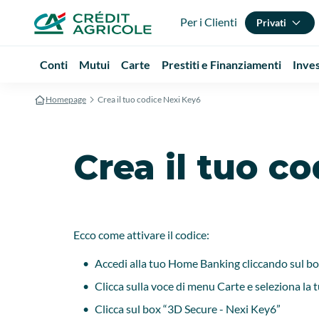
Per i Clienti
Privati
Conti
Mutui
Carte
Prestiti e Finanziamenti
Inve
Homepage
Crea il tuo codice Nexi Key6
Crea il tuo c
Ecco come attivare il codice:
Accedi alla tuo Home Banking cliccando sul bot
Clicca sulla voce di menu Carte e seleziona la 
Clicca sul box “3D Secure - Nexi Key6”