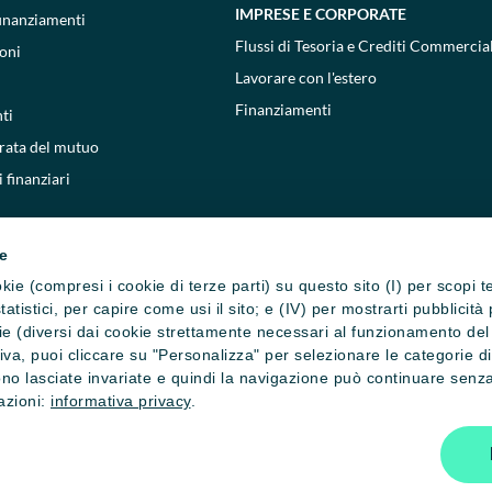
IMPRESE E CORPORATE
 finanziamenti
Flussi di Tesoria e Crediti Commercial
oni
Lavorare con l'estero
Finanziamenti
ti
 rata del mutuo
 finanziari
ie
cookie (compresi i cookie di terze parti) su questo sito (I) per scopi 
i statistici, per capire come usi il sito; e (IV) per mostrarti pubblic
e (diversi dai cookie strettamente necessari al funzionamento del si
ativa, puoi cliccare su "Personalizza" per selezionare le categorie d
no lasciate invariate e quindi la navigazione può continuare senza 
mazioni:
informativa privacy
.
one cookie
Privacy e cookie policy
Reclami, ricorsi e conciliazioni
Depositi
800771100
- Copyright © 2026 Crédit Agricole Italia S.p.A. - Tutti i diri