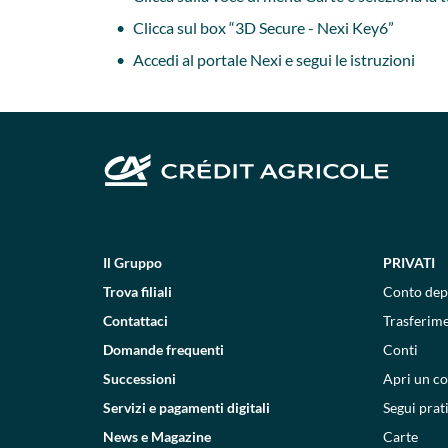
Clicca sul box “3D Secure - Nexi Key6”
Accedi al portale Nexi e segui le istruzioni
Il Gruppo
PRIVATI
Trova filiali
Conto dep
Contattaci
Trasferim
Domande frequenti
Conti
Successioni
Apri un c
Servizi e pagamenti digitali
Segui prat
News e Magazine
Carte