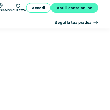
Accedi
Apri il conto online
 SIAMO
SICUREZZA
Segui la tua pratica