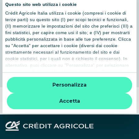
Questo sito web utilizza i cookie
Crédit Agricole Italia utilizza i cookie (compresi i cookie di
terze parti) su questo sito (I) per scopi tecnici e funzionali,
(II) memorizzare le impostazioni del sito che preferisci (III) a
fini statistici, per capire come usi il sito; e (IV) per mostrarti
pubblicità personalizzata in base alle tue preferenze. Clicca
su "Accetta" per accettare i cookie (diversi dai cookie
strettamente necessari al funzionamento del sito e dai
cookie statistici, per i quali non è richiesto il consenso). In
alternativa, puoi cliccare su "Personalizza" per selezionare
le categorie di cookie che desideri accettare. Cliccando sulla
“X” le impostazioni predefinite vengono lasciate invariate e
Personalizza
quindi la navigazione può continuare senza cookie o altri
strumenti di tracciamento diversi da quelli tecnici. Per
ulteriori informazioni:
informativa privacy
.
Visita il sito della Mostra
Accetta