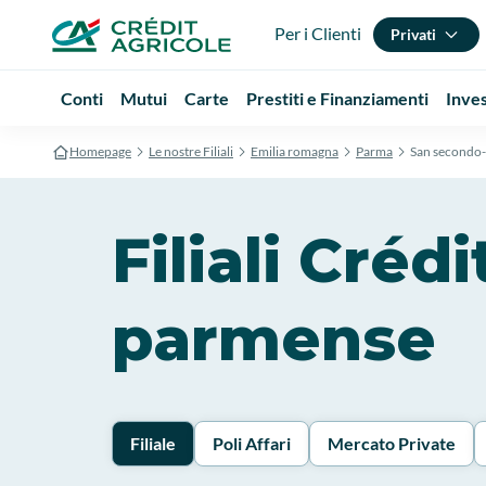
Per i Clienti
Privati
Conti
Mutui
Carte
Prestiti e Finanziamenti
Inve
Homepage
Le nostre Filiali
Emilia romagna
Parma
San secondo
Filiali Cré
parmense
Filiale
Poli Affari
Mercato Private