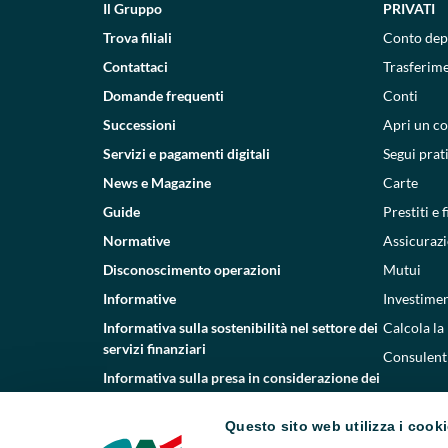
Il Gruppo
PRIVATI
Trova filiali
Conto dep
Contattaci
Trasferim
Domande frequenti
Conti
Successioni
Apri un c
Servizi e pagamenti digitali
Segui prat
News e Magazine
Carte
Guide
Prestiti e
Normative
Assicurazi
Disconoscimento operazioni
Mutui
Informative
Investimen
Informativa sulla sostenibilità nel settore dei
Calcola la
servizi finanziari
Consulenti
Informativa sulla presa in considerazione dei
PAI
Questo sito web utilizza i cook
Etica e conformità