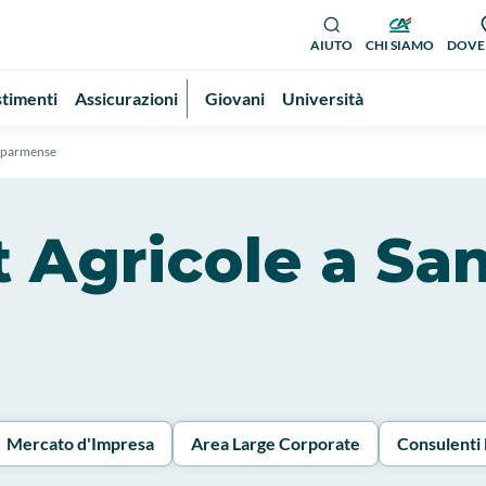
AIUTO
CHI SIAMO
DOVE
stimenti
Assicurazioni
Giovani
Università
-parmense
dit Agricole a S
Mercato d'Impresa
Area Large Corporate
Consulenti 