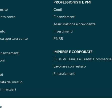
PROFESSIONISTI E PMI
osito
Conti
ento conto
Finanziamenti
Assicurazione e previdenza
onto
Investimenti
ica apertura conto
PNRR
IMPRESE E CORPORATE
 finanziamenti
Flussi di Tesoria e Crediti Commercial
oni
Lavorare con l'estero
Finanziamenti
ti
 rata del mutuo
 finanziari
ie