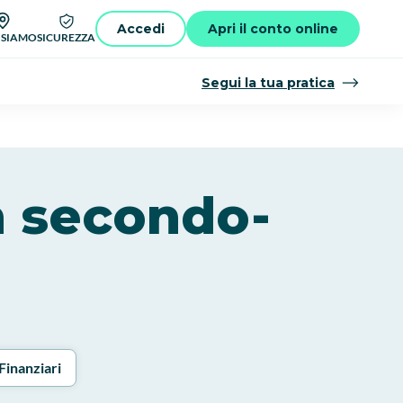
Accedi
Apri il conto online
 SIAMO
SICUREZZA
Segui la tua pratica
an secondo-
Finanziari