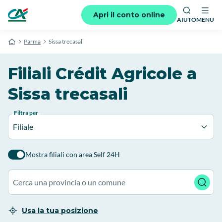
Apri il conto online
AIUTO
MENU
Parma
Sissa trecasali
Filiali Crédit Agricole a
Sissa trecasali
Filtra per
Filiale
Mostra filiali con area Self 24H
Usa la tua posizione