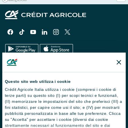
Il Gruppo
Trova filiali
Questo sito web utilizza i cookie
Crédit Agricole Italia utilizza i cookie (compresi i cookie di
Contattaci
terze parti) su questo sito (I) per scopi tecnici e funzionali,
Domande frequenti
(II) memorizzare le impostazioni del sito che preferisci (III) a
fini statistici, per capire come usi il sito; e (IV) per mostrarti
Successioni
pubblicità personalizzata in base alle tue preferenze. Clicca
su "Accetta" per accettare i cookie (diversi dai cookie
Servizi e pagamenti digitali
strettamente necessari al funzionamento del sito e dai