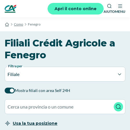
Apri il conto online
AIUTO
MENU
Como
Fenegro
Filiali Crédit Agricole a
Fenegro
Filtra per
Filiale
Mostra filiali con area Self 24H
Usa la tua posizione