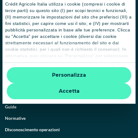
Crédit Agricole Italia utilizza i cookie (compresi i cookie di
terze parti) su questo sito (I) per scopi tecnici e funzionali,
(II) memorizzare le impostazioni del sito che preferisci (III) a
fini statistici, per capire come usi il sito; e (IV) per mostrarti
Il Gruppo
pubblicità personalizzata in base alle tue preferenze. Clicca
su "Accetta" per accettare i cookie (diversi dai cookie
Trova filiali
strettamente necessari al funzionamento del sito e dai
cookie statistici, per i quali non è richiesto il consenso). In
Contattaci
alternativa, puoi cliccare su "Personalizza" per selezionare
Domande frequenti
le categorie di cookie che desideri accettare. Cliccando sulla
“X” le impostazioni predefinite vengono lasciate invariate e
Successioni
Personalizza
quindi la navigazione può continuare senza cookie o altri
strumenti di tracciamento diversi da quelli tecnici. Per
Servizi e pagamenti digitali
ulteriori informazioni:
informativa privacy
.
Accetta
News e Magazine
Guide
Normative
Disconoscimento operazioni