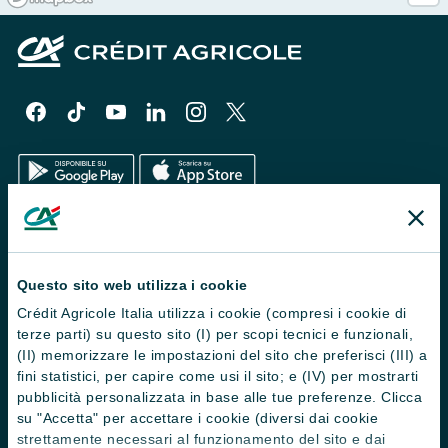
Il Gruppo
Trova filiali
Questo sito web utilizza i cookie
Crédit Agricole Italia utilizza i cookie (compresi i cookie di
Contattaci
terze parti) su questo sito (I) per scopi tecnici e funzionali,
Domande frequenti
(II) memorizzare le impostazioni del sito che preferisci (III) a
fini statistici, per capire come usi il sito; e (IV) per mostrarti
Successioni
pubblicità personalizzata in base alle tue preferenze. Clicca
su "Accetta" per accettare i cookie (diversi dai cookie
Servizi e pagamenti digitali
strettamente necessari al funzionamento del sito e dai