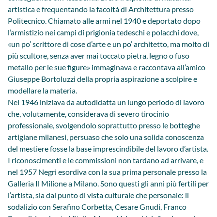
artistica e frequentando la facoltà di Architettura presso
Politecnico. Chiamato alle armi nel 1940 e deportato dopo
l’armistizio nei campi di prigionia tedeschi e polacchi dove,
«un po’ scrittore di cose d’arte e un po’ architetto, ma molto di
più scultore, senza aver mai toccato pietra, legno o fuso
metallo per le sue figure» immaginava e raccontava all’amico
Giuseppe Bortoluzzi della propria aspirazione a scolpire e
modellare la materia.
Nel 1946 iniziava da autodidatta un lungo periodo di lavoro
che, volutamente, considerava di severo tirocinio
professionale, svolgendolo soprattutto presso le botteghe
artigiane milanesi, persuaso che solo una solida conoscenza
del mestiere fosse la base imprescindibile del lavoro d’artista.
I riconoscimenti e le commissioni non tardano ad arrivare, e
nel 1957 Negri esordiva con la sua prima personale presso la
Galleria Il Milione a Milano. Sono questi gli anni più fertili per
l’artista, sia dal punto di vista culturale che personale: il
sodalizio con Serafino Corbetta, Cesare Gnudi, Franco