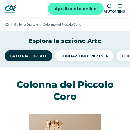
Apri il conto online
AIUTO
MENU
Galleria Digitale
Colonna del Piccolo Coro
Esplora la sezione Arte
GALLERIA DIGITALE
FONDAZIONI E PARTNER
COL
Colonna del Piccolo
Coro