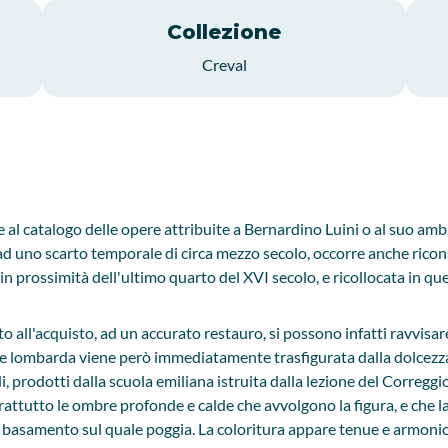
Collezione
Creval
l catalogo delle opere attribuite a Bernardino Luini o al suo ambit
e ad uno scarto temporale di circa mezzo secolo, occorre anche ricons
 prossimità dell'ultimo quarto del XVI secolo, e ricollocata in qu
ito all'acquisto, ad un accurato restauro, si possono infatti ravvis
apore lombarda viene però immediatamente trasfigurata dalla dolcezz
uidi, prodotti dalla scuola emiliana istruita dalla lezione del Corr
rattutto le ombre profonde e calde che avvolgono la figura, e che la
il basamento sul quale poggia. La coloritura appare tenue e armoni