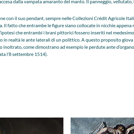
riaccesa dalla vampata amaranto del manto. Il panneggio, vellutato
ione con il suo pendant, sempre nelle Collezioni Crédit Agricole Ital
 Il fatto che entrambe le figure siano collocate in nicchie appena 
ipotesi che entrambi i brani pittorici fossero inseriti nel medesim
 in realtà le ante laterali di un polittico. A questo proposito giov
o inoltrato, come dimostrano ad esempio le perdute ante d’organo 
ata l’8 settembre 1514).