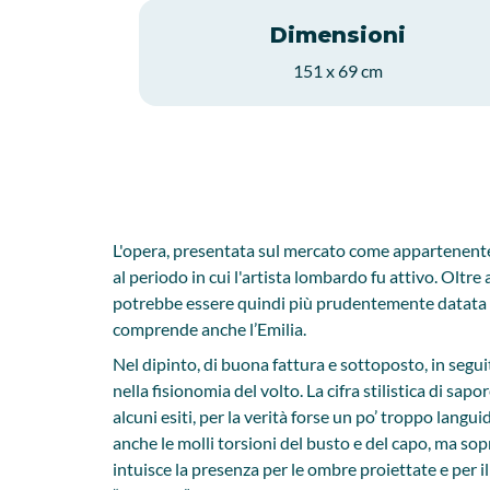
Dimensioni
151 x 69 cm
L'opera, presentata sul mercato come appartenente a
al periodo in cui l'artista lombardo fu attivo. Oltr
potrebbe essere quindi più prudentemente datata in
comprende anche l’Emilia.
Nel dipinto, di buona fattura e sottoposto, in segu
nella fisionomia del volto. La cifra stilistica di s
alcuni esiti, per la verità forse un po’ troppo lang
anche le molli torsioni del busto e del capo, ma sop
intuisce la presenza per le ombre proiettate e per 