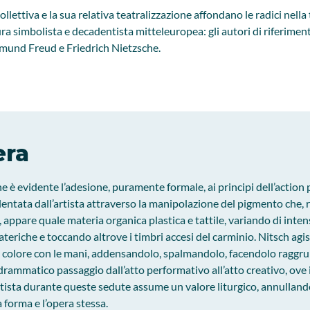
llettiva e la sua relativa teatralizzazione affondano le radici nella
ltura simbolista e decadentista mitteleuropea: gli autori di riferi
mund Freud e Friedrich Nietzsche.
era
e è evidente l’adesione, puramente formale, ai principi dell’action p
entata dall’artista attraverso la manipolazione del pigmento che,
 appare quale materia organica plastica e tattile, variando di intens
teriche e toccando altrove i timbri accesi del carminio. Nitsch agi
 colore con le mani, addensandolo, spalmandolo, facendolo raggruma
il drammatico passaggio dall’atto performativo all’atto creativo, ove
tista durante queste sedute assume un valore liturgico, annullando 
 forma e l’opera stessa.