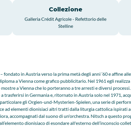
Collezione
Galleria Crédit Agricole - Refettorio delle
Stelline
fondato in Austria verso la prima metà degli anni ’60 e affine al
diploma a Vienna come grafico pubblicitario. Nel 1961 egli realizza
e mostre a Vienna che lo porteranno a tre arresti e diversi processi.
 a trasferirsi in Germania e, ritornato in Austria solo nel 1971, acq
n particolare gli Orgien-und-Mysterien-Spielen, una serie di perfor
 ad elementi dionisiaci altri tratti dalla liturgia cattolica ispirati
ora, accompagnati dal suono di un'orchestra. Nitsch a questo prop
l’elemento dionisiaco di esondare all'esterno dell’inconscio collett