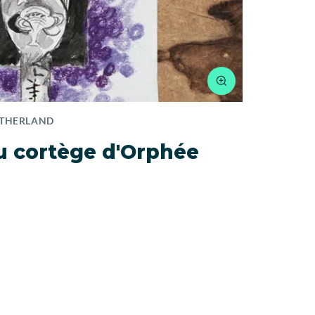
UTHERLAND
1994
G
ou cortège d'Orphée
Tram