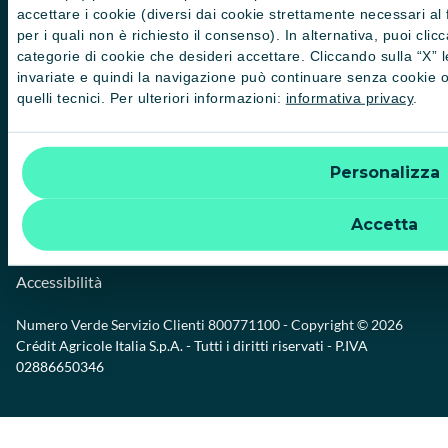
accettare i cookie (diversi dai cookie strettamente necessari al 
Note legali
per i quali non è richiesto il consenso). In alternativa, puoi cli
categorie di cookie che desideri accettare. Cliccando sulla “X” 
Impostazione cookie
invariate e quindi la navigazione può continuare senza cookie o 
quelli tecnici. Per ulteriori informazioni:
informativa privacy
.
Privacy e cookie policy
Reclami, ricorsi e conciliazioni
Personalizza
Depositi dormienti
Accetta
Trasparenza
Accessibilità
Numero Verde Servizio Clienti
800771100
- Copyright © 2026
Crédit Agricole Italia S.p.A. - Tutti i diritti riservati - P.IVA
02886650346