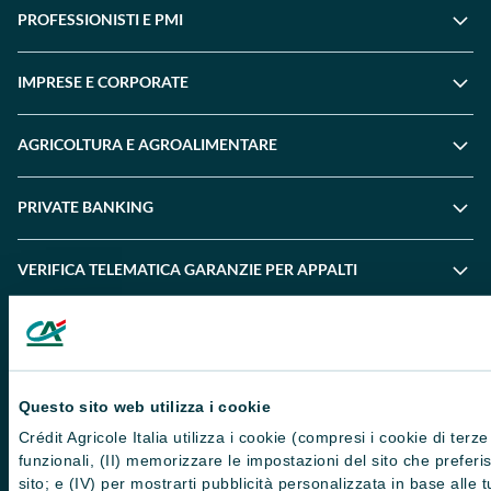
PROFESSIONISTI E PMI
IMPRESE E CORPORATE
AGRICOLTURA E AGROALIMENTARE
PRIVATE BANKING
VERIFICA TELEMATICA GARANZIE PER APPALTI
ENTI PUBBLICI E TERZO SETTORE
SOSTENIBILITÀ
Questo sito web utilizza i cookie
Crédit Agricole Italia utilizza i cookie (compresi i cookie di terze
Dati societari
funzionali, (II) memorizzare le impostazioni del sito che preferisci 
sito; e (IV) per mostrarti pubblicità personalizzata in base alle