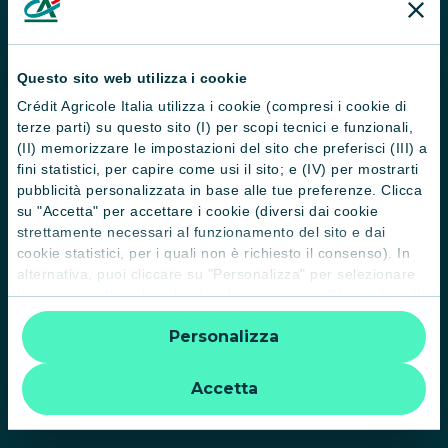
Servizi e pagamenti digitali
News e Magazine
Questo sito web utilizza i cookie
Guide
Crédit Agricole Italia utilizza i cookie (compresi i cookie di
Normative
terze parti) su questo sito (I) per scopi tecnici e funzionali,
(II) memorizzare le impostazioni del sito che preferisci (III) a
Disconoscimento operazioni
fini statistici, per capire come usi il sito; e (IV) per mostrarti
pubblicità personalizzata in base alle tue preferenze. Clicca
Informative
su "Accetta" per accettare i cookie (diversi dai cookie
strettamente necessari al funzionamento del sito e dai
Informativa sulla sostenibilità nel settore dei servizi finanziari
cookie statistici, per i quali non è richiesto il consenso). In
Informativa sulla presa in considerazione dei PAI
alternativa, puoi cliccare su "Personalizza" per selezionare
le categorie di cookie che desideri accettare. Cliccando sulla
Etica e conformità
“X” le impostazioni predefinite vengono lasciate invariate e
Personalizza
quindi la navigazione può continuare senza cookie o altri
Whistleblowing
strumenti di tracciamento diversi da quelli tecnici. Per
ulteriori informazioni:
informativa privacy
.
Accetta
PRIVATI