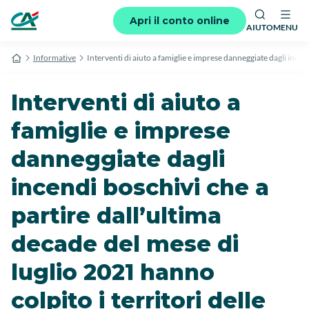
Apri il conto online
AIUTO
MENU
Informative
Interventi di aiuto a famiglie e imprese danneggiate dagli incend
Interventi di aiuto a
famiglie e imprese
danneggiate dagli
incendi boschivi che a
partire dall’ultima
decade del mese di
luglio 2021 hanno
colpito i territori delle