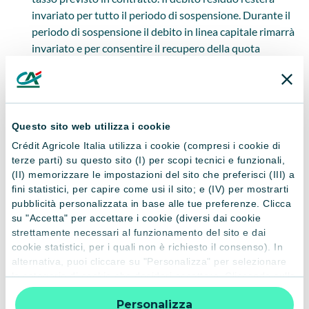
invariato per tutto il periodo di sospensione. Durante il
periodo di sospensione il debito in linea capitale rimarrà
invariato e per consentire il recupero della quota
capitale sospesa, la durata del finanziamento aumenterà
in proporzione al numero di rate sospese, Per i mutui a
tasso variabile e rata costante, nel caso in cui abbiano
raggiunto la durata massima prevista per effetto
Questo sito web utilizza i cookie
dell’aumento dei tassi, il capitale non rimborsato per
Crédit Agricole Italia utilizza i cookie (compresi i cookie di
effetto della sospensione sarà recuperato sull’ultima
terze parti) su questo sito (I) per scopi tecnici e funzionali,
rata. Al termine del periodo di sospensione, il
(II) memorizzare le impostazioni del sito che preferisci (III) a
mutuatario / locatario riprenderà a rimborsare le rate
fini statistici, per capire come usi il sito; e (IV) per mostrarti
previste dal piano di ammortamento. In entrambe le
pubblicità personalizzata in base alle tue preferenze. Clicca
scelte, durante il periodo di sospensione gli interessi sul
su "Accetta" per accettare i cookie (diversi dai cookie
capitale continueranno a maturare in base al tasso
strettamente necessari al funzionamento del sito e dai
indicato in contratto con le modalità previste, mentre la
cookie statistici, per i quali non è richiesto il consenso). In
alternativa, puoi cliccare su "Personalizza" per selezionare
durata del finanziamento sarà prolungata di un numero
le categorie di cookie che desideri accettare. Cliccando sulla
di mesi pari alla durata di sospensione. Restano ferme e
“X” le impostazioni predefinite vengono lasciate invariate e
valide le clausole di risoluzione previste dal contratto di
Personalizza
quindi la navigazione può continuare senza cookie o altri