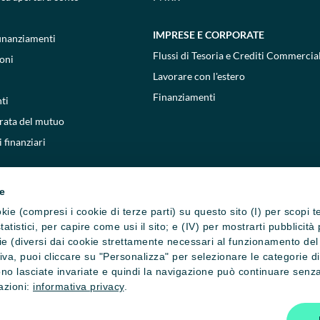
IMPRESE E CORPORATE
 finanziamenti
Flussi di Tesoria e Crediti Commercial
oni
Lavorare con l'estero
Finanziamenti
ti
 rata del mutuo
 finanziari
ie
cookie (compresi i cookie di terze parti) su questo sito (I) per scopi 
i statistici, per capire come usi il sito; e (IV) per mostrarti pubblic
e (diversi dai cookie strettamente necessari al funzionamento del si
ativa, puoi cliccare su "Personalizza" per selezionare le categorie d
no lasciate invariate e quindi la navigazione può continuare senza 
mazioni:
informativa privacy
.
one cookie
Privacy e cookie policy
Reclami, ricorsi e conciliazioni
Depositi