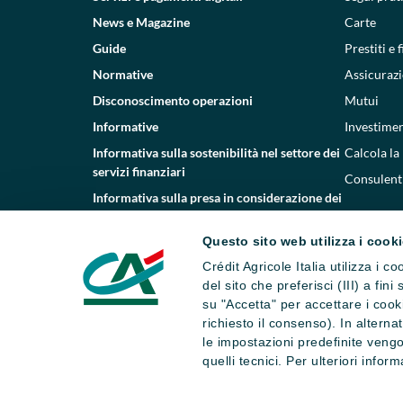
News e Magazine
Carte
Guide
Prestiti e
Normative
Assicurazi
Disconoscimento operazioni
Mutui
Informative
Investimen
Informativa sulla sostenibilità nel settore dei
Calcola la
servizi finanziari
Consulenti
Informativa sulla presa in considerazione dei
PAI
Questo sito web utilizza i cook
Etica e conformità
Crédit Agricole Italia utilizza i 
Whistleblowing
del sito che preferisci (III) a fin
su "Accetta" per accettare i cooki
richiesto il consenso). In altern
le impostazioni predefinite vengo
quelli tecnici. Per ulteriori infor
Dati societari
Note legali
Impostazi