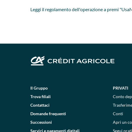
Leggi il regolamento dell'operazione a premi "Usa
Il Gruppo
PRIVATI
Trova filiali
Conto dep
Contattaci
Trasferim
Domande frequenti
Conti
Successioni
Apri un c
Servizi e pagamenti digitali
Segui prat