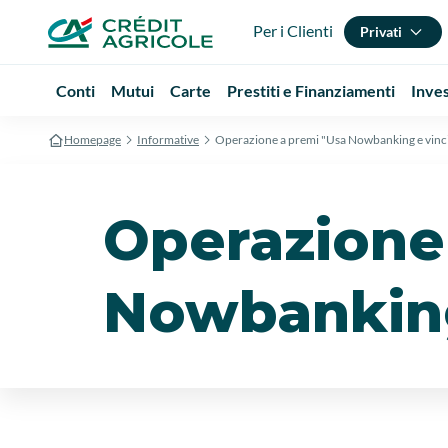
Per i Clienti
Privati
Conti
Mutui
Carte
Prestiti e Finanziamenti
Inve
Homepage
Informative
Operazione a premi "Usa Nowbanking e vinc
Operazione
Nowbanking