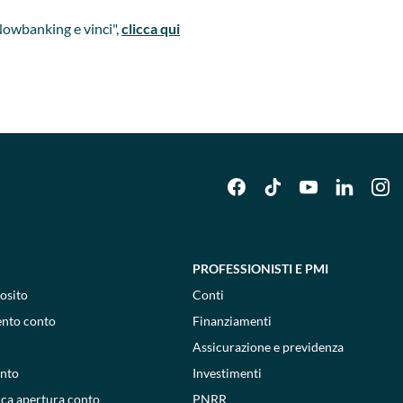
Nowbanking e vinci",
clicca qui
PROFESSIONISTI E PMI
osito
Conti
ento conto
Finanziamenti
Assicurazione e previdenza
onto
Investimenti
ica apertura conto
PNRR