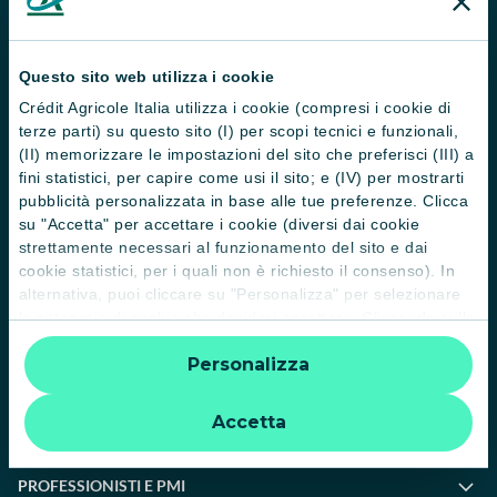
News e Magazine
Guide
Questo sito web utilizza i cookie
Crédit Agricole Italia utilizza i cookie (compresi i cookie di
Normative
terze parti) su questo sito (I) per scopi tecnici e funzionali,
(II) memorizzare le impostazioni del sito che preferisci (III) a
Disconoscimento operazioni
fini statistici, per capire come usi il sito; e (IV) per mostrarti
Informative
pubblicità personalizzata in base alle tue preferenze. Clicca
su "Accetta" per accettare i cookie (diversi dai cookie
Informativa sulla sostenibilità nel settore dei servizi finanziari
strettamente necessari al funzionamento del sito e dai
cookie statistici, per i quali non è richiesto il consenso). In
Informativa sulla presa in considerazione dei PAI
alternativa, puoi cliccare su "Personalizza" per selezionare
le categorie di cookie che desideri accettare. Cliccando sulla
Etica e conformità
“X” le impostazioni predefinite vengono lasciate invariate e
Whistleblowing
Personalizza
quindi la navigazione può continuare senza cookie o altri
strumenti di tracciamento diversi da quelli tecnici. Per
ulteriori informazioni:
informativa privacy
.
Accetta
PRIVATI
PROFESSIONISTI E PMI