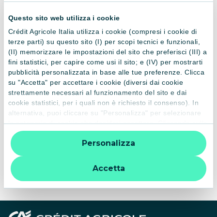
interessi sul capitale continueranno a maturare in base al
Questo sito web utilizza i cookie
tasso indicato in contratto con le modalità previste, mentre
la durata del finanziamento sarà prolungata di un numero di
Crédit Agricole Italia utilizza i cookie (compresi i cookie di
terze parti) su questo sito (I) per scopi tecnici e funzionali,
mesi pari alla durata di sospensione. Restano ferme e valide
(II) memorizzare le impostazioni del sito che preferisci (III) a
le clausole di risoluzione previste dal contratto di mutuo /
fini statistici, per capire come usi il sito; e (IV) per mostrarti
leasing finanziario.
pubblicità personalizzata in base alle tue preferenze. Clicca
su "Accetta" per accettare i cookie (diversi dai cookie
strettamente necessari al funzionamento del sito e dai
La sospensione delle rate potrà essere richiesta
entro il 14
cookie statistici, per i quali non è richiesto il consenso). In
luglio 2026
.
alternativa, puoi cliccare su "Personalizza" per selezionare
Il nostro personale rimane a completa disposizione per ogni
le categorie di cookie che desideri accettare. Cliccando sulla
chiarimento.
“X” le impostazioni predefinite vengono lasciate invariate e
Personalizza
quindi la navigazione può continuare senza cookie o altri
strumenti di tracciamento diversi da quelli tecnici. Per
Esemplificazione degli effetti della sospensione.
ulteriori informazioni:
informativa privacy
.
Accetta