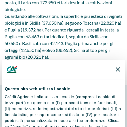
posto, il Lazio con 173.950 ettari destinati a coltivazioni
biologiche.
Guardando alle coltivazioni, la superficie più estesa di vigneti
biologici è in Sicilia (37.650 ha), seguono Toscana (22.820 ha)
e Puglia (19.372 ha). Per quanto riguarda i cereali in testa la
Puglia con 63.463 ettari dedicati, seguita da Sicilia con
50.680 e Basilicata con 42.143. Puglia prima anche per gli
ortaggi (12.650 ha) e olivo (88.652), Sicilia al top per gli
agrumi bio (20.921 ha).
SCOPRI LA NOSTRA OFFERTA AGRIBUSINESS
Questo sito web utilizza i cookie
Crédit Agricole Italia utilizza i cookie (compresi i cookie di
terze parti) su questo sito (I) per scopi tecnici e funzionali,
(II) memorizzare le impostazioni del sito che preferisci (III) a
Articoli correlati
fini statistici, per capire come usi il sito; e (IV) per mostrarti
pubblicità personalizzata in base alle tue preferenze. Clicca
su "Accetta" per accettare i cookie (diversi dai cookie