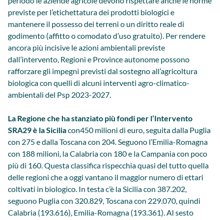
periodo le aziende agricole devono rispettare anche le norme
previste per l’etichettatura dei prodotti biologici e
mantenere il possesso dei terreni o un diritto reale di
godimento (affitto o comodato d’uso gratuito). Per rendere
ancora più incisive le azioni ambientali previste
dall’intervento, Regioni e Province autonome possono
rafforzare gli impegni previsti dal sostegno all’agricoltura
biologica con quelli di alcuni interventi agro-climatico-
ambientali del Psp 2023-2027.
La Regione che ha stanziato più fondi per l’Intervento
SRA29 è la Sicilia
con450 milioni di euro, seguita dalla Puglia
con 275 e dalla Toscana con 204. Seguono l’Emilia-Romagna
con 188 milioni, la Calabria con 180 e la Campania con poco
più di 160. Questa classifica rispecchia quasi del tutto quella
delle regioni che a oggi vantano il maggior numero di ettari
coltivati in biologico. In testa c’è la Sicilia con 387.202,
seguono Puglia con 320.829, Toscana con 229.070, quindi
Calabria (193.616), Emilia-Romagna (193.361). Al sesto