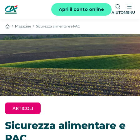
Apri il conto online
AIUTO
MENU
Magazine
Sicurezza alimentare e PAC
ARTICOLI
Sicurezza alimentare e
PAC