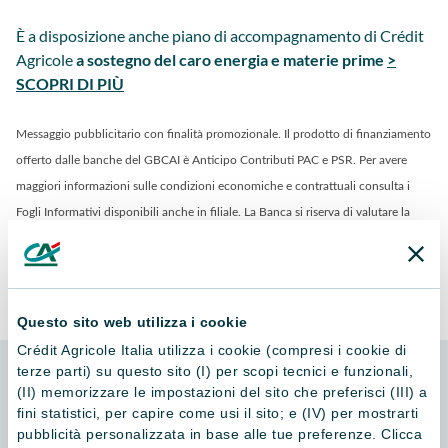
È a disposizione anche piano di accompagnamento di Crédit
Agricole
a sostegno del caro energia e materie prime
>
SCOPRI DI PIÙ
Messaggio pubblicitario con finalità promozionale. Il prodotto di finanziamento
offerto dalle banche del GBCAI è Anticipo Contributi PAC e PSR
. Per avere
maggiori informazioni sulle condizioni economiche e contrattuali consulta i
Fogli Informativi disponibili anche in filiale. La Banca si riserva di valutare la
sussistenza dei requisiti necessari all’attivazione del prodotto oggetto
dell’offerta.
Questo sito web utilizza i cookie
Crédit Agricole Italia utilizza i cookie (compresi i cookie di
terze parti) su questo sito (I) per scopi tecnici e funzionali,
(II) memorizzare le impostazioni del sito che preferisci (III) a
fini statistici, per capire come usi il sito; e (IV) per mostrarti
Articoli correlati
pubblicità personalizzata in base alle tue preferenze. Clicca