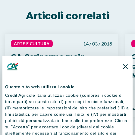
Articoli correlati
14 / 03 / 2018
ARTE E CULTURA
CA Cariparma main
sponsor con la
c
Fondazione Cariparma
della mostra “PASINI E
Questo sito web utilizza i cookie
L’ORIENTE. Luci e colori
Crédit Agricole Italia utilizza i cookie (compresi i cookie di
di terre lontane” alla
terze parti) su questo sito (I) per scopi tecnici e funzionali,
Leggi di più
L
(II) memorizzare le impostazioni del sito che preferisci (III) a
Fondazione Magnani
fini statistici, per capire come usi il sito; e (IV) per mostrarti
Rocca
pubblicità personalizzata in base alle tue preferenze. Clicca
su "Accetta" per accettare i cookie (diversi dai cookie
strettamente necessari al funzionamento del sito e dai