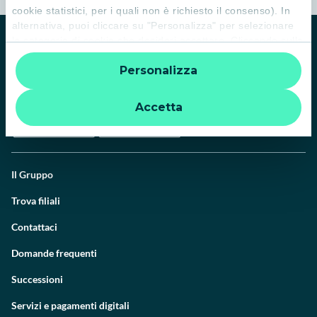
cookie statistici, per i quali non è richiesto il consenso). In
alternativa, puoi cliccare su "Personalizza" per selezionare
le categorie di cookie che desideri accettare. Cliccando sulla
“X” le impostazioni predefinite vengono lasciate invariate e
Personalizza
quindi la navigazione può continuare senza cookie o altri
strumenti di tracciamento diversi da quelli tecnici. Per
ulteriori informazioni:
informativa privacy
.
Accetta
Il Gruppo
Trova filiali
Contattaci
Domande frequenti
Successioni
Servizi e pagamenti digitali