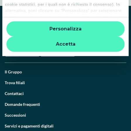
cookie statistici, per i quali non è richiesto il consenso). In
alternativa, puoi cliccare su "Personalizza" per selezionare
le categorie di cookie che desideri accettare. Cliccando sulla
“X” le impostazioni predefinite vengono lasciate invariate e
Personalizza
quindi la navigazione può continuare senza cookie o altri
strumenti di tracciamento diversi da quelli tecnici. Per
ulteriori informazioni:
informativa privacy
.
Accetta
Il Gruppo
Trova filiali
Contattaci
Domande frequenti
Successioni
Servizi e pagamenti digitali