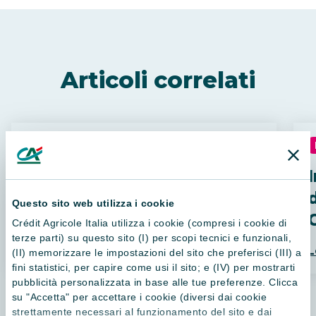
Articoli correlati
09 / 03 / 2020
ECONOMIA
Attendi un rimborso da
Agos? Con Plick è
Questo sito web utilizza i cookie
digitale
C
Crédit Agricole Italia utilizza i cookie (compresi i cookie di
terze parti) su questo sito (I) per scopi tecnici e funzionali,
Leggi di più
L
(II) memorizzare le impostazioni del sito che preferisci (III) a
fini statistici, per capire come usi il sito; e (IV) per mostrarti
pubblicità personalizzata in base alle tue preferenze. Clicca
su "Accetta" per accettare i cookie (diversi dai cookie
strettamente necessari al funzionamento del sito e dai