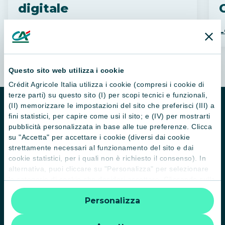
digitale
C
Leggi di più
L
Questo sito web utilizza i cookie
Crédit Agricole Italia utilizza i cookie (compresi i cookie di
terze parti) su questo sito (I) per scopi tecnici e funzionali,
(II) memorizzare le impostazioni del sito che preferisci (III) a
fini statistici, per capire come usi il sito; e (IV) per mostrarti
pubblicità personalizzata in base alle tue preferenze. Clicca
su "Accetta" per accettare i cookie (diversi dai cookie
strettamente necessari al funzionamento del sito e dai
cookie statistici, per i quali non è richiesto il consenso). In
alternativa, puoi cliccare su "Personalizza" per selezionare
le categorie di cookie che desideri accettare. Cliccando sulla
“X” le impostazioni predefinite vengono lasciate invariate e
Personalizza
Il Gruppo
quindi la navigazione può continuare senza cookie o altri
strumenti di tracciamento diversi da quelli tecnici. Per
Trova filiali
ulteriori informazioni:
informativa privacy
.