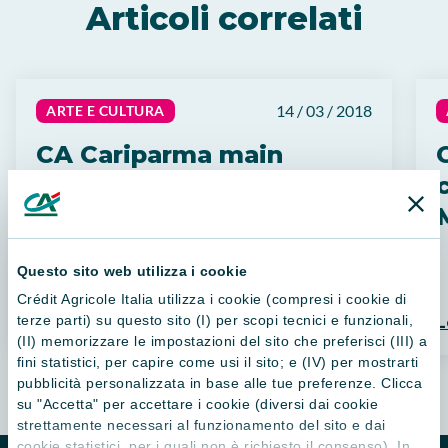
Articoli correlati
14 / 03 / 2018
ARTE E CULTURA
CA Cariparma main
sponsor con la
c
Fondazione Cariparma
della mostra “PASINI E
Questo sito web utilizza i cookie
L’ORIENTE. Luci e colori
Crédit Agricole Italia utilizza i cookie (compresi i cookie di
di terre lontane” alla
terze parti) su questo sito (I) per scopi tecnici e funzionali,
Leggi di più
L
Fondazione Magnani
(II) memorizzare le impostazioni del sito che preferisci (III) a
fini statistici, per capire come usi il sito; e (IV) per mostrarti
Rocca
pubblicità personalizzata in base alle tue preferenze. Clicca
su "Accetta" per accettare i cookie (diversi dai cookie
strettamente necessari al funzionamento del sito e dai
cookie statistici, per i quali non è richiesto il consenso). In