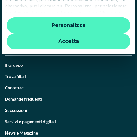
alternativa, puoi cliccare su "Personalizza" per selezionare
le categorie di cookie che desideri accettare. Cliccando sulla
“X” le impostazioni predefinite vengono lasciate invariate e
Personalizza
quindi la navigazione può continuare senza cookie o altri
strumenti di tracciamento diversi da quelli tecnici. Per
ulteriori informazioni:
informativa privacy
.
Accetta
Il Gruppo
Trova filiali
Contattaci
Domande frequenti
Successioni
Servizi e pagamenti digitali
News e Magazine