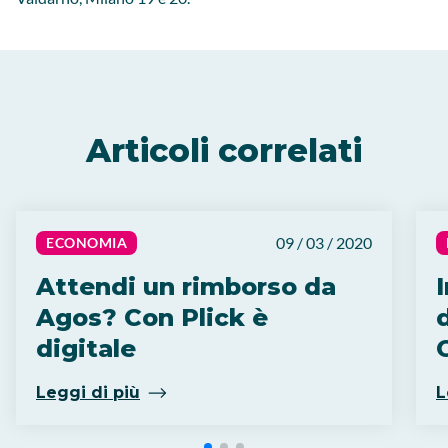
Articoli correlati
09 / 03 / 2020
ECONOMIA
Attendi un rimborso da
Agos? Con Plick è
digitale
C
Leggi di più
L