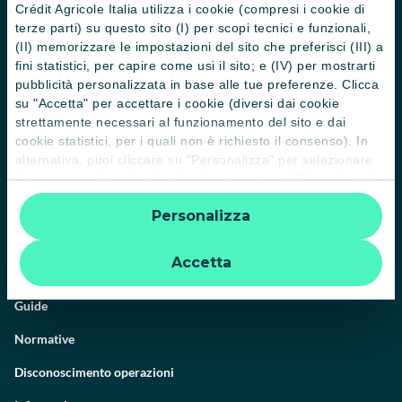
Crédit Agricole Italia utilizza i cookie (compresi i cookie di
terze parti) su questo sito (I) per scopi tecnici e funzionali,
(II) memorizzare le impostazioni del sito che preferisci (III) a
fini statistici, per capire come usi il sito; e (IV) per mostrarti
Il Gruppo
pubblicità personalizzata in base alle tue preferenze. Clicca
su "Accetta" per accettare i cookie (diversi dai cookie
Trova filiali
strettamente necessari al funzionamento del sito e dai
Contattaci
cookie statistici, per i quali non è richiesto il consenso). In
alternativa, puoi cliccare su "Personalizza" per selezionare
Domande frequenti
le categorie di cookie che desideri accettare. Cliccando sulla
“X” le impostazioni predefinite vengono lasciate invariate e
Successioni
Personalizza
quindi la navigazione può continuare senza cookie o altri
strumenti di tracciamento diversi da quelli tecnici. Per
Servizi e pagamenti digitali
ulteriori informazioni:
informativa privacy
.
Accetta
News e Magazine
Guide
Normative
Disconoscimento operazioni