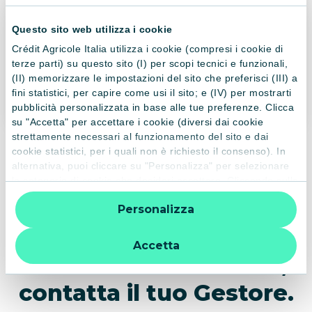
FACILI E SICURI
Questo sito web utilizza i cookie
Sconti imperdibili con Amex Offers:
con Amex
Offers avrai sconti e offerte tutto l'anno, senza
Crédit Agricole Italia utilizza i cookie (compresi i cookie di
terze parti) su questo sito (I) per scopi tecnici e funzionali,
voucher, codici o altre complicazioni. Ti basterà
(II) memorizzare le impostazioni del sito che preferisci (III) a
visitare la sezione "Offerte" accedendo al tuo
fini statistici, per capire come usi il sito; e (IV) per mostrarti
conto Carta o dall'App Amex.
pubblicità personalizzata in base alle tue preferenze. Clicca
su "Accetta" per accettare i cookie (diversi dai cookie
strettamente necessari al funzionamento del sito e dai
cookie statistici, per i quali non è richiesto il consenso). In
alternativa, puoi cliccare su "Personalizza" per selezionare
Se sei Cliente Crédit
le categorie di cookie che desideri accettare. Cliccando sulla
“X” le impostazioni predefinite vengono lasciate invariate e
Agricole puoi richiedere
Personalizza
quindi la navigazione può continuare senza cookie o altri
strumenti di tracciamento diversi da quelli tecnici. Per
Carta di Credito Verde
ulteriori informazioni:
informativa privacy
.
Accetta
direttamente in filiale,
contatta il tuo Gestore.