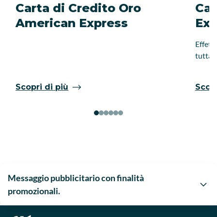
Carta di Credito Oro
Car
American Express
Exp
Effett
tutta 
Scopri di più
Scopr
Messaggio pubblicitario con finalità
promozionali.