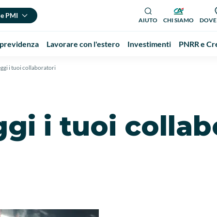
 e PMI
AIUTO
CHI SIAMO
DOVE
 previdenza
Lavorare con l'estero
Investimenti
PNRR e Cre
ggi i tuoi collaboratori
gi i tuoi collab