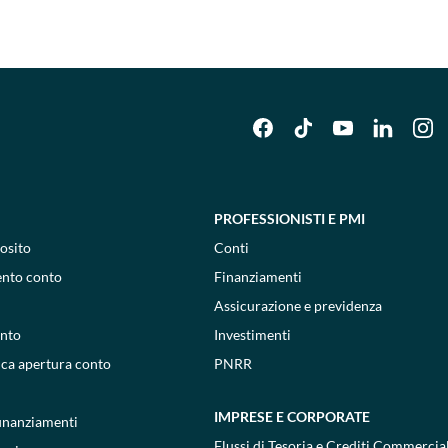
PROFESSIONISTI E PMI
osito
Conti
ento conto
Finanziamenti
Assicurazione e previdenza
onto
Investimenti
ica apertura conto
PNRR
IMPRESE E CORPORATE
 finanziamenti
Flussi di Tesoria e Crediti Commercial