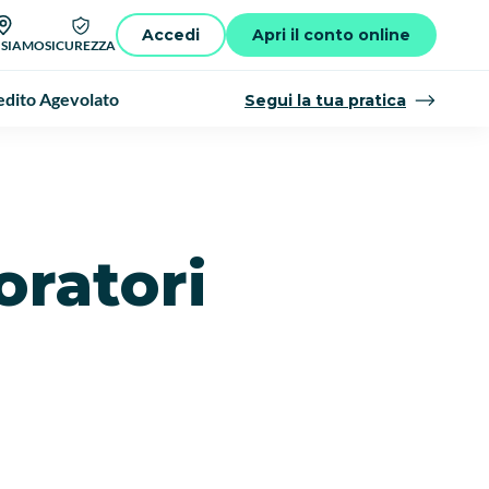
Accedi
Apri il conto online
 SIAMO
SICUREZZA
dito Agevolato
Segui la tua pratica
oratori