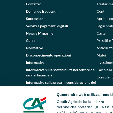
Contattaci
Trasferim
Domande frequenti
Conti
Successioni
Apri un c
Servizi e pagamenti digitali
Segui prat
News e Magazine
Carte
Guide
Prestiti e
Normative
Assicurazi
Disconoscimento operazioni
Mutui
Informative
Investimen
Informativa sulla sostenibilità nel settore dei
Calcola la
servizi finanziari
Consulenti
Informativa sulla presa in considerazione dei
PAI
Questo sito web utilizza i cook
Etica e conformità
Crédit Agricole Italia utilizza i 
Whistleblowing
del sito che preferisci (III) a fin
su "Accetta" per accettare i cooki