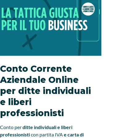
Conto Corrente
Offe
Aziendale Online
Corr
per ditte individuali
per i
e liberi
Prof
professionisti
Per te che
un’offerta
Conto per
ditte individuali e liberi
per i prim
professionisti
con partita IVA
e carta di