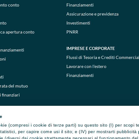
ento conto
Finanziamenti
Assicurazione e previdenza
onto
Investimenti
ica apertura conto
PNRR
IMPRESE E CORPORATE
 finanziamenti
Flussi di Tesoria e Crediti Commercial
oni
Lavorare con l'estero
Finanziamenti
ti
 rata del mutuo
 finanziari
ie
cookie (compresi i cookie di terze parti) su questo sito (I) per scopi 
i statistici, per capire come usi il sito; e (IV) per mostrarti pubblic
e (diversi dai cookie strettamente necessari al funzionamento del si