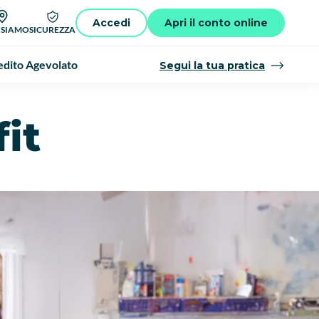
Accedi
Apri il conto online
 SIAMO
SICUREZZA
dito Agevolato
Segui la tua pratica
it