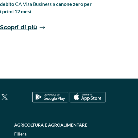
scontistica
debito
CA
Visa Business a
canone zero per
ricevere as
i primi 12 mesi
supporto n
Scopri di più
Scopri 
AGRICOLTURA E AGROALIMENTARE
Filiera