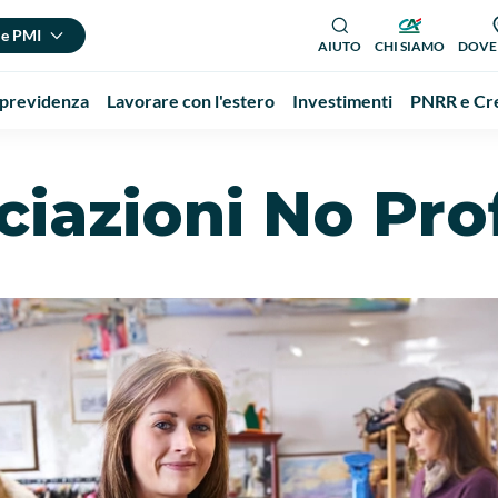
 e PMI
AIUTO
CHI SIAMO
DOVE
 previdenza
Lavorare con l'estero
Investimenti
PNRR e Cre
iazioni No Prof