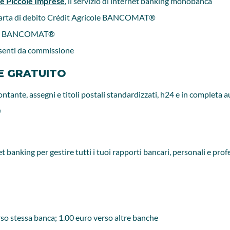
e Piccole Imprese
, il servizio di internet banking monobanca
on carta di debito Crédit Agricole BANCOMAT®
ricole BANCOMAT®
 esenti da commissione
NE GRATUITO
ontante, assegni e titoli postali standardizzati, h24 e in completa
®
net banking per gestire tutti i tuoi rapporti bancari, personali e p
erso stessa banca; 1.00 euro verso altre banche