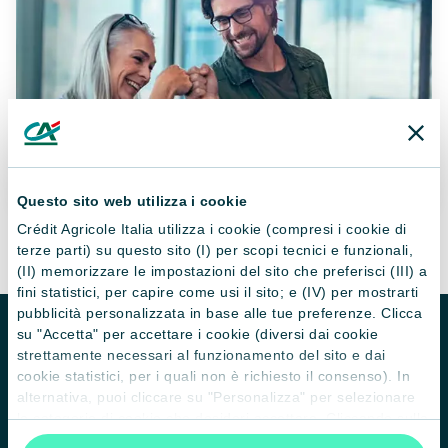
Questo sito web utilizza i cookie
Crédit Agricole Italia utilizza i cookie (compresi i cookie di
terze parti) su questo sito (I) per scopi tecnici e funzionali,
(II) memorizzare le impostazioni del sito che preferisci (III) a
fini statistici, per capire come usi il sito; e (IV) per mostrarti
pubblicità personalizzata in base alle tue preferenze. Clicca
su "Accetta" per accettare i cookie (diversi dai cookie
strettamente necessari al funzionamento del sito e dai
cookie statistici, per i quali non è richiesto il consenso). In
alternativa, puoi cliccare su "Personalizza" per selezionare
le categorie di cookie che desideri accettare. Cliccando sulla
“X” le impostazioni predefinite vengono lasciate invariate e