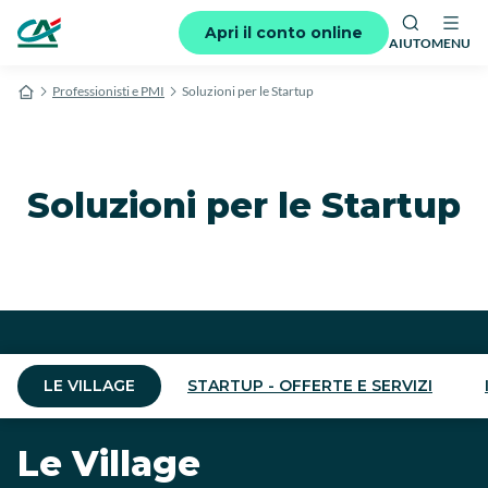
Apri il conto online
AIUTO
MENU
Professionisti e PMI
Soluzioni per le Startup
Soluzioni per le Startup
LE VILLAGE
STARTUP - OFFERTE E SERVIZI
Le Village
Offerte e servizi per le
Sviluppo internazionale
Flexibusiness
SMART&START