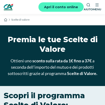
Apri il conto online
AIUTO
MENU
Scelte di valore
Premia le tue Scelte di
Valore
Ottieni uno
sconto sulla rata da 1€ fino a 37€
a
seconda dell’importo del mutuo e dei prodotti
sottoscritti grazie al programma
Scelte di Valore.
Scopri il programma