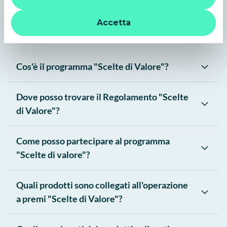
strumenti di tracciamento diversi da quelli tecnici. Per
Domande Frequenti
ulteriori informazioni:
informativa privacy
.
Accetta
Cos'è il programma "Scelte di Valore"?
Dove posso trovare il Regolamento "Scelte
di Valore"?
Come posso partecipare al programma
"Scelte di valore"?
Quali prodotti sono collegati all'operazione
a premi "Scelte di Valore"?