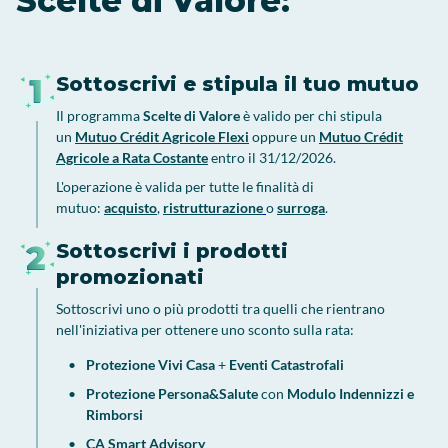
Scelte di Valore:
Sottoscrivi e stipula il tuo mutuo
Il programma
Scelte di Valore
è valido per chi stipula
un
Mutuo Crédit Agricole Flexi
oppure un
Mutuo Crédit
Agricole a Rata Costante
entro il 31/12/2026.
L'operazione è valida per tutte le finalità di
mutuo:
acquisto
,
ristrutturazione
o
surroga
.
Sottoscrivi i prodotti
promozionati
Sottoscrivi uno o più prodotti tra quelli che rientrano
nell'iniziativa per ottenere uno sconto sulla rata:
Protezione Vivi Casa
+
Eventi Catastrofali
Protezione Persona&Salute
con
Modulo Indennizzi e
Rimborsi
CA Smart Advisory