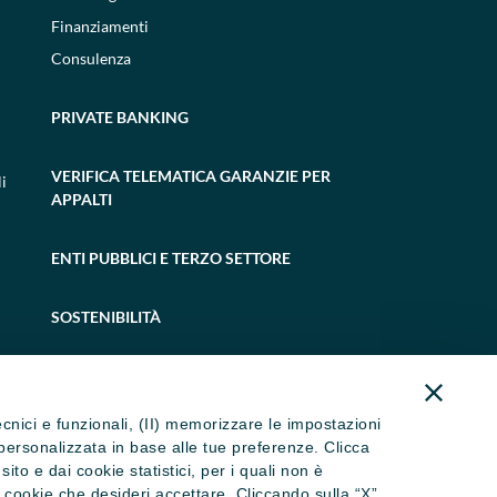
Finanziamenti
Consulenza
PRIVATE BANKING
VERIFICA TELEMATICA GARANZIE PER
i
APPALTI
ENTI PUBBLICI E TERZO SETTORE
SOSTENIBILITÀ
tecnici e funzionali, (II) memorizzare le impostazioni
ità personalizzata in base alle tue preferenze. Clicca
to e dai cookie statistici, per i quali non è
i cookie che desideri accettare. Cliccando sulla “X”