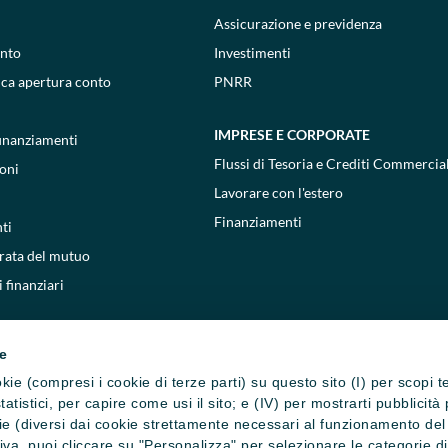
Assicurazione e previdenza
onto
Investimenti
ica apertura conto
PNRR
IMPRESE E CORPORATE
 finanziamenti
Flussi di Tesoria e Crediti Commercial
oni
Lavorare con l'estero
Finanziamenti
ti
 rata del mutuo
 finanziari
ie
cookie (compresi i cookie di terze parti) su questo sito (I) per scopi 
i statistici, per capire come usi il sito; e (IV) per mostrarti pubblic
e (diversi dai cookie strettamente necessari al funzionamento del si
ativa, puoi cliccare su "Personalizza" per selezionare le categorie d