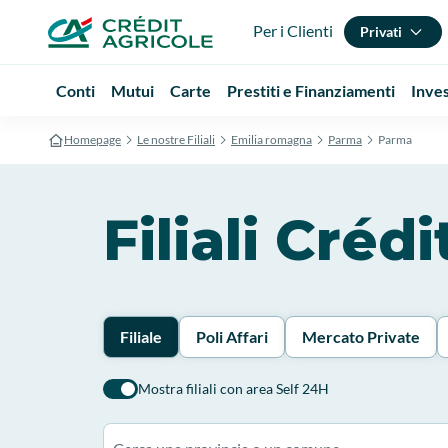
Per i Clienti
Privati
Conti
Mutui
Carte
Prestiti e Finanziamenti
Inve
Homepage
Le nostre Filiali
Emilia romagna
Parma
Parma
Filiali Créd
Filiale
Poli Affari
Mercato Private
Mostra filiali con area Self 24H