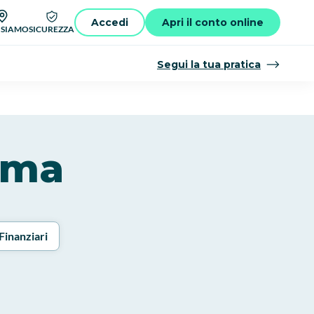
Accedi
Apri il conto online
 SIAMO
SICUREZZA
Segui la tua pratica
arma
Finanziari