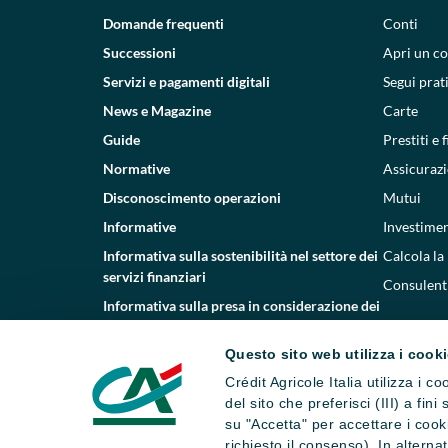
Domande frequenti
Conti
Successioni
Apri un c
Servizi e pagamenti digitali
Segui prat
News e Magazine
Carte
Guide
Prestiti e
Normative
Assicurazi
Disconoscimento operazioni
Mutui
Informative
Investimen
Informativa sulla sostenibilità nel settore dei
Calcola la
servizi finanziari
Consulenti
Informativa sulla presa in considerazione dei
PAI
Questo sito web utilizza i cook
Etica e conformità
Crédit Agricole Italia utilizza i 
Whistleblowing
del sito che preferisci (III) a fin
su "Accetta" per accettare i cooki
richiesto il consenso). In altern