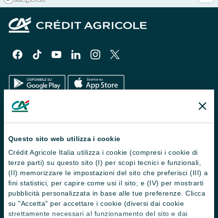
Il Gruppo
Trova filiali
Questo sito web utilizza i cookie
Crédit Agricole Italia utilizza i cookie (compresi i cookie di
Contattaci
terze parti) su questo sito (I) per scopi tecnici e funzionali,
Domande frequenti
(II) memorizzare le impostazioni del sito che preferisci (III) a
fini statistici, per capire come usi il sito; e (IV) per mostrarti
Successioni
pubblicità personalizzata in base alle tue preferenze. Clicca
su "Accetta" per accettare i cookie (diversi dai cookie
Servizi e pagamenti digitali
strettamente necessari al funzionamento del sito e dai