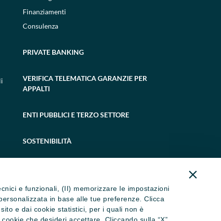
Finanziamenti
Consulenza
PRIVATE BANKING
VERIFICA TELEMATICA GARANZIE PER
i
APPALTI
ENTI PUBBLICI E TERZO SETTORE
SOSTENIBILITÀ
tecnici e funzionali, (II) memorizzare le impostazioni
ità personalizzata in base alle tue preferenze. Clicca
to e dai cookie statistici, per i quali non è
i cookie che desideri accettare. Cliccando sulla “X”