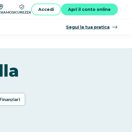
Accedi
Apri il conto online
 SIAMO
SICUREZZA
Segui la tua pratica
lla
Finanziari