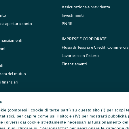
Assicurazione e previdenza
onto
Investimenti
ica apertura conto
PNRR
IMPRESE E CORPORATE
 finanziamenti
Flussi di Tesoria e Crediti Commercial
oni
Lavorare con l'estero
Finanziamenti
ti
 rata del mutuo
 finanziari
ie
cookie (compresi i cookie di terze parti) su questo sito (I) per scopi 
i statistici, per capire come usi il sito; e (IV) per mostrarti pubblic
e (diversi dai cookie strettamente necessari al funzionamento del si
ativa, puoi cliccare su "Personalizza" per selezionare le categorie d