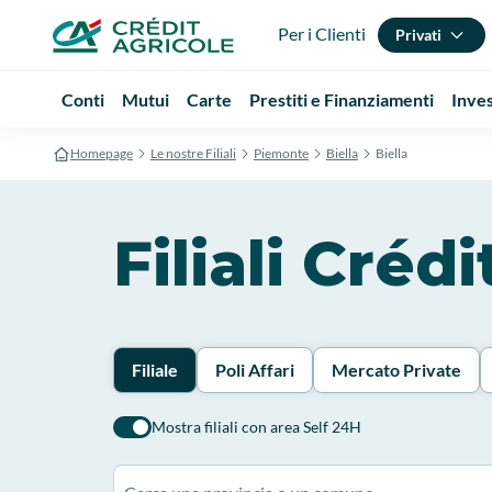
Per i Clienti
Privati
Conti
Mutui
Carte
Prestiti e Finanziamenti
Inve
Homepage
Le nostre Filiali
Piemonte
Biella
Biella
Filiali Créd
Filiale
Poli Affari
Mercato Private
Mostra filiali con area Self 24H