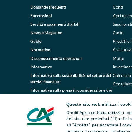
Domande frequenti
Conti
Successioni
Apri un c
Servizi e pagamenti digitali
Segui prat
News e Magazine
Carte
Guide
Prestiti e
Normative
Assicurazi
Disconoscimento operazioni
Mutui
Informative
Investimen
Informativa sulla sostenibilità nel settore dei
Calcola la
servizi finanziari
Consulenti
Informativa sulla presa in considerazione dei
PAI
Questo sito web utilizza i cook
Etica e conformità
Crédit Agricole Italia utilizza i 
Whistleblowing
del sito che preferisci (III) a fin
su "Accetta" per accettare i cooki
richiesto il consenso). In altern