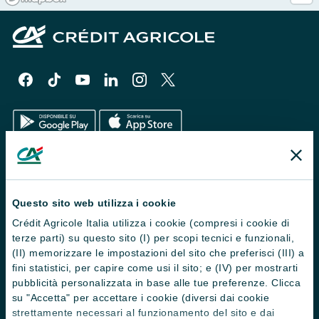
Il Gruppo
Trova filiali
Questo sito web utilizza i cookie
Crédit Agricole Italia utilizza i cookie (compresi i cookie di
Contattaci
terze parti) su questo sito (I) per scopi tecnici e funzionali,
Domande frequenti
(II) memorizzare le impostazioni del sito che preferisci (III) a
fini statistici, per capire come usi il sito; e (IV) per mostrarti
Successioni
pubblicità personalizzata in base alle tue preferenze. Clicca
su "Accetta" per accettare i cookie (diversi dai cookie
Servizi e pagamenti digitali
strettamente necessari al funzionamento del sito e dai