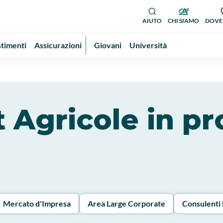
AIUTO
CHI SIAMO
DOVE
stimenti
Assicurazioni
Giovani
Università
it Agricole in pr
Mercato d'Impresa
Area Large Corporate
Consulenti 