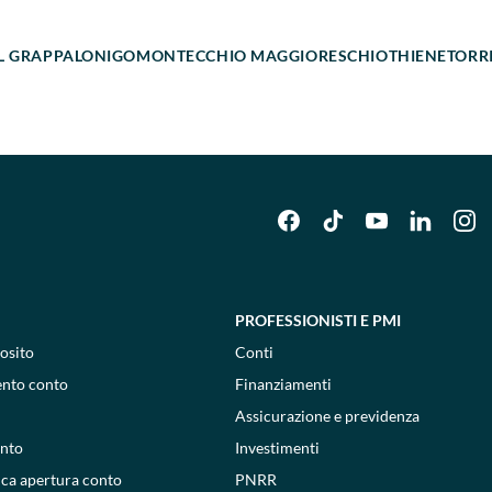
L GRAPPA
LONIGO
MONTECCHIO MAGGIORE
SCHIO
THIENE
TORR
PROFESSIONISTI E PMI
osito
Conti
ento conto
Finanziamenti
Assicurazione e previdenza
onto
Investimenti
ica apertura conto
PNRR