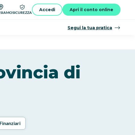
Accedi
Apri il conto online
 SIAMO
SICUREZZA
Segui la tua pratica
ovincia di
Finanziari