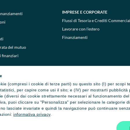
IMPRESE E CORPORATE
 finanziamenti
Flussi di Tesoria e Crediti Commercial
oni
Lavorare con l'estero
Finanziamenti
ti
 rata del mutuo
 finanziari
ie
cookie (compresi i cookie di terze parti) su questo sito (I) per scopi 
i statistici, per capire come usi il sito; e (IV) per mostrarti pubblic
e (diversi dai cookie strettamente necessari al funzionamento del si
ativa, puoi cliccare su "Personalizza" per selezionare le categorie d
no lasciate invariate e quindi la navigazione può continuare senza 
mazioni:
informativa privacy
.
one cookie
Privacy e cookie policy
Reclami, ricorsi e conciliazioni
Depositi
800771100
- Copyright © 2026 Crédit Agricole Italia S.p.A. - Tutti i diri