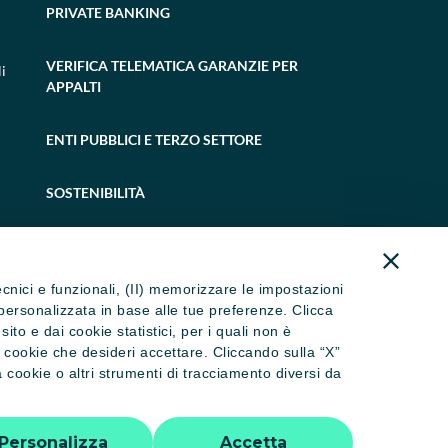
PRIVATE BANKING
VERIFICA TELEMATICA GARANZIE PER
i
APPALTI
ENTI PUBBLICI E TERZO SETTORE
SOSTENIBILITÀ
tecnici e funzionali, (II) memorizzare le impostazioni
ità personalizzata in base alle tue preferenze. Clicca
to e dai cookie statistici, per i quali non è
i cookie che desideri accettare. Cliccando sulla “X”
cookie o altri strumenti di tracciamento diversi da
 dormienti
Trasparenza
Accessibilità
Personalizza
Accetta
tti riservati - P.IVA 02886650346