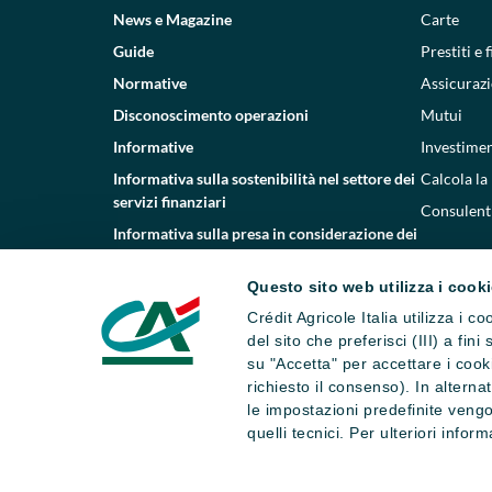
News e Magazine
Carte
Guide
Prestiti e
Normative
Assicurazi
Disconoscimento operazioni
Mutui
Informative
Investimen
Informativa sulla sostenibilità nel settore dei
Calcola la
servizi finanziari
Consulenti
Informativa sulla presa in considerazione dei
PAI
Questo sito web utilizza i cook
Etica e conformità
Crédit Agricole Italia utilizza i 
Whistleblowing
del sito che preferisci (III) a fin
su "Accetta" per accettare i cooki
richiesto il consenso). In altern
le impostazioni predefinite vengo
quelli tecnici. Per ulteriori infor
Dati societari
Note legali
Impostazi
Numero Verde Servizio Clienti