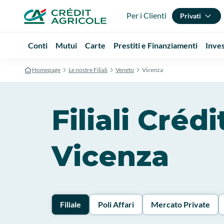
Per i Clienti
Privati
Conti
Mutui
Carte
Prestiti e Finanziamenti
Inve
Homepage
Le nostre Filiali
Veneto
Vicenza
Filiali Créd
Vicenza
Filiale
Poli Affari
Mercato Private