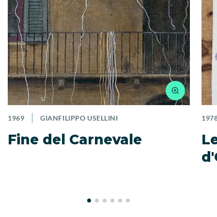
1969
GIANFILIPPO USELLINI
197
Fine del Carnevale
Le
d