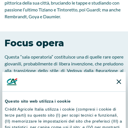
pittorica della sua città, bruciando le tappe e studiando con
passione l’ultimo Tiziano e Tintoretto, poi Guardi; ma anche
Rembrandt, Goya e Daumier.
Focus opera
Questa “sala operatoria” costituisce una di quelle rare opere
giovanili, probabilmente di libera invenzione, che preludono
alla transizione dello stile di Vedova dalla figurazione al
periodo geometrico (1946-1950). Questo quadretto mostra
già una certa scioltezza nel procedere alla costruzione della
composizione mediante libere architetture di segni, nelle
quali la predominanza del gesto va a determinare uno
Questo sito web utilizza i cookie
“spazio agito drammaticamente”, pur mantenendo ancora
Crédit Agricole Italia utilizza i cookie (compresi i cookie di
labili tracce di figurazione. Si tratta del preludio a quella
terze parti) su questo sito (I) per scopi tecnici e funzionali,
pittura fatta solamente di luce, azione e spazio che, articolata
(II) memorizzare le impostazioni del sito che preferisci (III) a
in forme segniche e caratterizzata da una sprezzatura
fini statistici, per capire come usi il sito; e (IV) per mostrarti