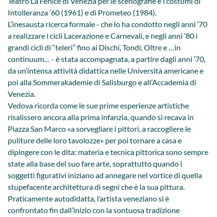
Teatro La Fenice di Venezia per le scenografie e i costumi di
Intolleranza ’60 (1961) e di Prometeo (1984).
L’inesausta ricerca formale - che lo ha condotto negli anni ’70
a realizzare i cicli Lacerazione e Carnevali, e negli anni ’80 i
grandi cicli di “teleri” fino ai Dischi, Tondi, Oltre e …in
continuum… - è stata accompagnata, a partire dagli anni ’70,
da un’intensa attività didattica nelle Università americane e
poi alla Sommerakademie di Salisburgo e all’Accademia di
Venezia.
Vedova ricorda come le sue prime esperienze artistiche
risalissero ancora alla prima infanzia, quando si recava in
Piazza San Marco «a sorvegliare i pittori, a raccogliere le
puliture delle loro tavolozze» per poi tornare a casa e
dipingere con le dita: materia e tecnica pittorica sono sempre
state alla base del suo fare arte, soprattutto quando i
soggetti figurativi iniziano ad annegare nel vortice di quella
stupefacente architettura di segni che è la sua pittura.
Praticamente autodidatta, l’artista veneziano si è
confrontato fin dall’inizio con la sontuosa tradizione