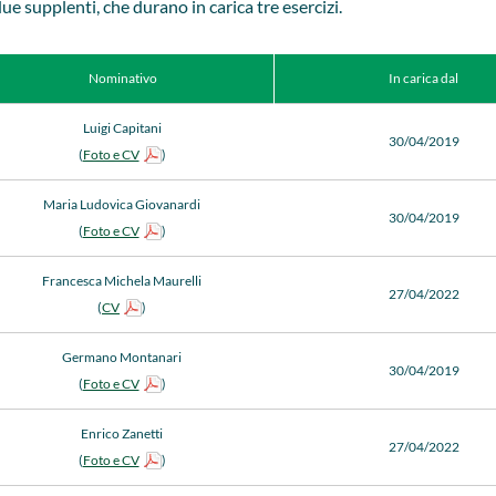
ue supplenti, che durano in carica tre esercizi.
Nominativo
In carica dal
Luigi Capitani
30/04/2019
(
Foto e CV
)
Maria Ludovica Giovanardi
30/04/2019
(
Foto e CV
)
Francesca Michela Maurelli
27/04/2022
(
CV
)
Germano Montanari
30/04/2019
(
Foto e CV
)
Enrico Zanetti
27/04/2022
(
Foto e CV
)