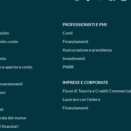
PROFESSIONISTI E PMI
osito
Conti
ento conto
Finanziamenti
Assicurazione e previdenza
onto
Investimenti
ica apertura conto
PNRR
IMPRESE E CORPORATE
 finanziamenti
Flussi di Tesoria e Crediti Commercial
oni
Lavorare con l'estero
Finanziamenti
ti
 rata del mutuo
 finanziari