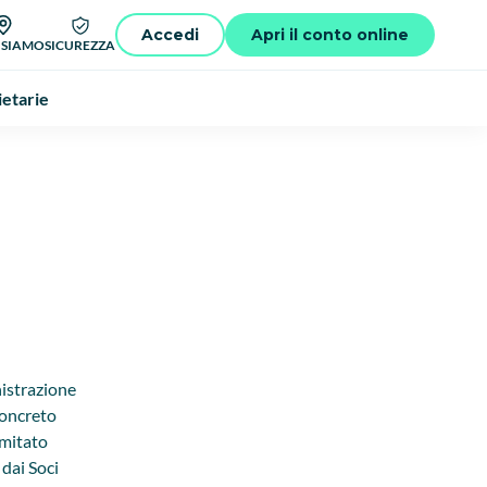
Accedi
Apri il conto online
 SIAMO
SICUREZZA
ietarie
nistrazione
concreto
omitato
 dai Soci