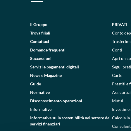
Il Gruppo
PRIVATI
Trova filiali
Conto dep
Contattaci
Trasferim
Domande frequenti
Conti
Successioni
Apri un c
Servizi e pagamenti digitali
Segui prat
News e Magazine
Carte
Guide
Prestiti e
Normative
Assicurazi
Disconoscimento operazioni
Mutui
Informative
Investimen
Informativa sulla sostenibilità nel settore dei
Calcola la
servizi finanziari
Consulenti