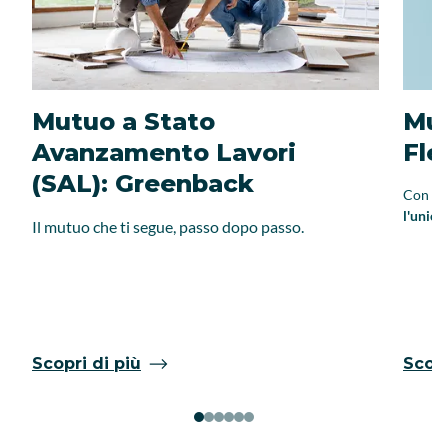
Mutuo a Stato
Mut
Avanzamento Lavori
Fle
(SAL): Greenback
Con il 
l'unico
Il mutuo che ti segue, passo dopo passo.
Scopri di più
Scopr