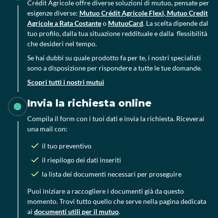
Crédit Agricole offre diverse soluzioni di mutuo, pensate per
esigenze diverse:
Mutuo Crédit Agricole Flexi
,
Mutuo Credit
Agricole a Rata Costante
o
MutuoCard
. La scelta dipende dal
tuo profilo, dalla tua situazione reddituale e dalla flessibilità
che desideri nel tempo.
Se hai dubbi su quale prodotto fa per te, i nostri specialisti
sono a disposizione per rispondere a tutte le tue domande.
Scopri tutti i nostri mutui
Invia la richiesta online
Compila il form con i tuoi dati e invia la richiesta. Riceverai
una mail con:
il tuo preventivo
il riepilogo dei dati inseriti
la lista dei documenti necessari per proseguire
Puoi iniziare a raccogliere i documenti già da questo
momento. Trovi tutto quello che serve nella pagina dedicata
ai
documenti utili per il mutuo
.