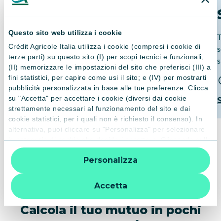
Acquisto
Questo sito web utilizza i cookie
Se il tuo immobile è di classe energetica A o B
T
Crédit Agricole Italia utilizza i cookie (compresi i cookie di
non paghi le spese di istruttoria.
s
terze parti) su questo sito (I) per scopi tecnici e funzionali,
s
(II) memorizzare le impostazioni del sito che preferisci (III) a
fini statistici, per capire come usi il sito; e (IV) per mostrarti
pubblicità personalizzata in base alle tue preferenze. Clicca
su "Accetta" per accettare i cookie (diversi dai cookie
Scopri di più
strettamente necessari al funzionamento del sito e dai
cookie statistici, per i quali non è richiesto il consenso). In
alternativa, puoi cliccare su "Personalizza" per selezionare
le categorie di cookie che desideri accettare. Cliccando sulla
“X” le impostazioni predefinite vengono lasciate invariate e
Personalizza
quindi la navigazione può continuare senza cookie o altri
strumenti di tracciamento diversi da quelli tecnici. Per
ulteriori informazioni:
informativa privacy
.
Accetta
Calcola il tuo mutuo in pochi