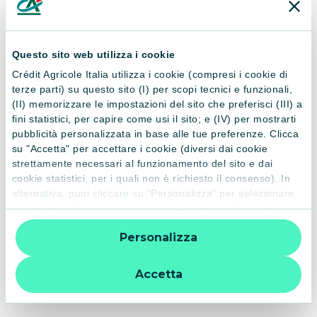
rimborsato per effetto della sospensione sarà
recuperato sull’ultima rata. Al termine del periodo di
sospensione, il mutuatario / locatario riprenderà a
Questo sito web utilizza i cookie
rimborsare le rate previste dal piano di ammortamento.
Crédit Agricole Italia utilizza i cookie (compresi i cookie di
In entrambe le scelte, durante il periodo di sospensione gli
terze parti) su questo sito (I) per scopi tecnici e funzionali,
interessi sul capitale continueranno a maturare in base al
(II) memorizzare le impostazioni del sito che preferisci (III) a
fini statistici, per capire come usi il sito; e (IV) per mostrarti
tasso indicato in contratto con le modalità previste, mentre
pubblicità personalizzata in base alle tue preferenze. Clicca
la durata del finanziamento sarà prolungata di un numero di
su "Accetta" per accettare i cookie (diversi dai cookie
mesi pari alla durata di sospensione.
strettamente necessari al funzionamento del sito e dai
Restano ferme e valide le clausole di risoluzione previste dal
cookie statistici, per i quali non è richiesto il consenso). In
contratto di mutuo / leasing finanziario.
alternativa, puoi cliccare su "Personalizza" per selezionare
le categorie di cookie che desideri accettare. Cliccando sulla
LA SOSPENSIONE DELLE RATE POTRÀ ESSERE
“X” le impostazioni predefinite vengono lasciate invariate e
RICHIESTA ENTRO IL 3 NOVEMBRE 2024.
Personalizza
quindi la navigazione può continuare senza cookie o altri
strumenti di tracciamento diversi da quelli tecnici. Per
IL NOSTRO PERSONALE RIMANE A COMPLETA
ulteriori informazioni:
informativa privacy
.
DISPOSIZIONE PER OGNI CHIARIMENTO.
Accetta
Esemplificazione degli effetti della sospensione