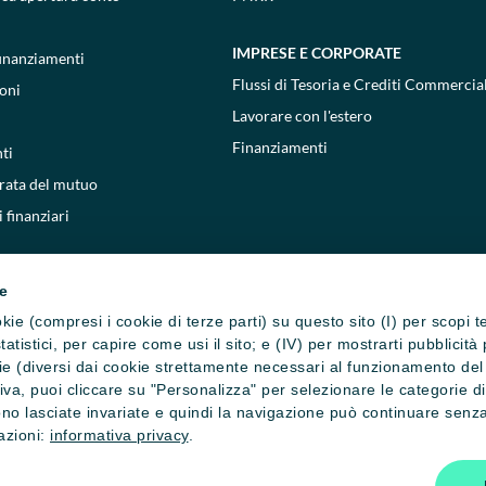
IMPRESE E CORPORATE
 finanziamenti
Flussi di Tesoria e Crediti Commercial
oni
Lavorare con l'estero
Finanziamenti
ti
 rata del mutuo
 finanziari
ie
cookie (compresi i cookie di terze parti) su questo sito (I) per scopi 
i statistici, per capire come usi il sito; e (IV) per mostrarti pubblic
e (diversi dai cookie strettamente necessari al funzionamento del si
ativa, puoi cliccare su "Personalizza" per selezionare le categorie d
no lasciate invariate e quindi la navigazione può continuare senza 
mazioni:
informativa privacy
.
one cookie
Privacy e cookie policy
Reclami, ricorsi e conciliazioni
Depositi