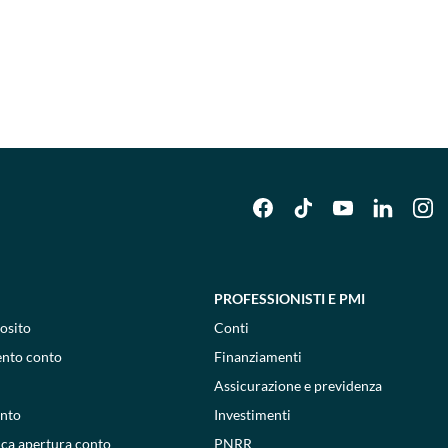
PROFESSIONISTI E PMI
osito
Conti
ento conto
Finanziamenti
Assicurazione e previdenza
onto
Investimenti
ica apertura conto
PNRR