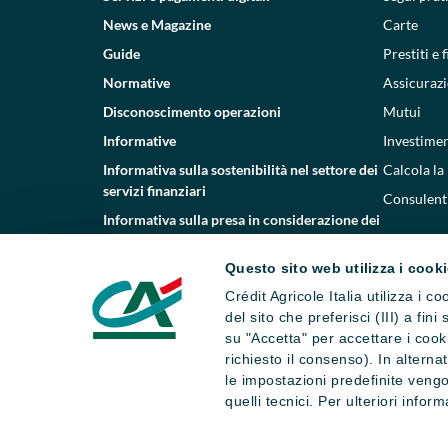
News e Magazine
Carte
Guide
Prestiti e
Normative
Assicurazi
Disconoscimento operazioni
Mutui
Informative
Investimen
Informativa sulla sostenibilità nel settore dei
Calcola la
servizi finanziari
Consulenti
Informativa sulla presa in considerazione dei
PAI
Questo sito web utilizza i cook
Etica e conformità
Crédit Agricole Italia utilizza i 
Whistleblowing
del sito che preferisci (III) a fin
su "Accetta" per accettare i cooki
richiesto il consenso). In altern
le impostazioni predefinite vengo
quelli tecnici. Per ulteriori infor
Dati societari
Note legali
Impostazi