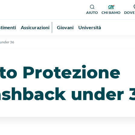
AIUTO
CHI SIAMO
DOVE
stimenti
Assicurazioni
Giovani
Università
 under 36
o Protezione
ashback under 