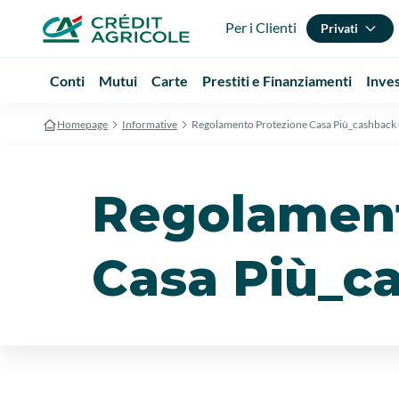
Per i Clienti
Privati
Conti
Mutui
Carte
Prestiti e Finanziamenti
Inve
Homepage
Informative
Regolamento Protezione Casa Più_cashback
Regolament
Casa Più_c