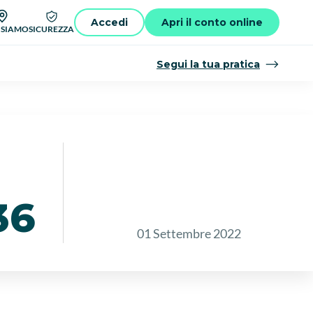
Accedi
Apri il conto online
 SIAMO
SICUREZZA
Segui la tua pratica
36
01 Settembre 2022