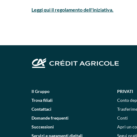
Leggi qui il regolamento dell'iniziativa.
Il Gruppo
PRIVATI
Trova filiali
Conto dep
Contattaci
Trasferim
Domande frequenti
Conti
Successioni
Apri un c
Servizi e pagamenti digitali
Segui prat