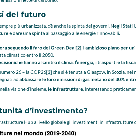
si del futuro
mpre più urbanizzata, c’è anche la spinta dei governi.
Negli Stati U
tture
e dare una spinta al passaggio alle energie rinnovabili.
vora seguendo il faro del Green Deal
[2]
,
l’ambizioso piano per u
sta climatico entro il 2050.
cisioni
che hanno al centro il clima, l’energia, i trasporti e la fisca
ti numero 26 – la COP26
[3]
che si è tenuta a Glasgow, in Scozia, nel
pegnati ad
abbassare le loro emissioni di gas metano del 30% entr
nella visione d’insieme,
le infrastrutture
, interessando praticament
tunità d’investimento?
astructure Hub a livello globale gli investimenti in infrastrutture 