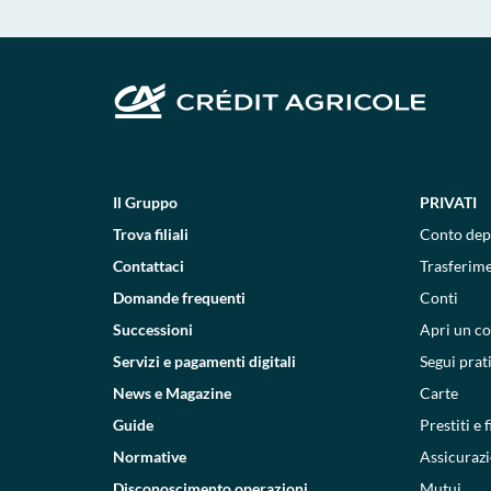
Il Gruppo
PRIVATI
Trova filiali
Conto dep
Contattaci
Trasferim
Domande frequenti
Conti
Successioni
Apri un c
Servizi e pagamenti digitali
Segui prat
News e Magazine
Carte
Guide
Prestiti e
Normative
Assicurazi
Disconoscimento operazioni
Mutui