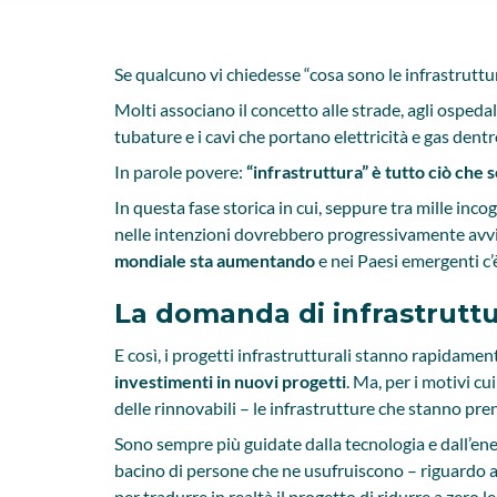
Se qualcuno vi chiedesse “cosa sono le infrastruttu
Molti associano il concetto alle strade, agli ospedali
tubature e i cavi che portano elettricità e gas dentr
In parole povere:
“infrastruttura” è tutto ciò ch
In questa fase storica in cui, seppure tra mille inco
nelle intenzioni dovrebbero progressivamente avvic
mondiale sta aumentando
e nei Paesi emergenti c
La domanda di infrastrutt
E così, i progetti infrastrutturali stanno rapidam
investimenti in nuovi progetti
. Ma, per i motivi c
delle rinnovabili – le infrastrutture che stanno p
Sono sempre più guidate dalla tecnologia e dall’ene
bacino di persone che ne usufruiscono – riguardo al
per tradurre in realtà il progetto di ridurre a zero l