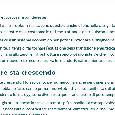
re”, voi cosa rispondereste?
 e alle scuole. In realtà,
sono questo e anche di più
, nella categori
o le nostre case, così come le reti che trattano e distribuiscono l’a
e serve a un sistema economico per poter funzionare e progredire
gnite, si tenta di far tornare l’equazione della transizione energeti
inarsi allo zero,
le infrastrutture sono protagoniste
. Anche in c
’è un nuovo ceto medio che si va formando. E, naturalmente, che
ch
ure sta crescendo
ente crescendo. Non soltanto per numero, ma anche per dimensioni.
ui abbiamo fatto cenno prima – nuovi obiettivi di sostenibilità e di a
rendendo forma oggi sono diverse da quelle anche solo di poco tempo
rgia pulita, anche in scia alla sempre più consolidata consapevolez
la necessità di contrastare i cambiamenti climatici. Per dirne una: 
e emissioni nette di carbonio.