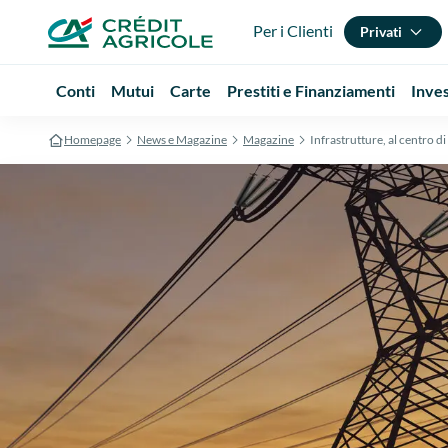
Per i Clienti
Privati
Conti
Mutui
Carte
Prestiti e Finanziamenti
Inve
Homepage
News e Magazine
Magazine
Infrastrutture, al centro d