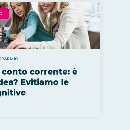
O
ISPARMIO
l conto corrente: è
dea? Evitiamo le
nitive