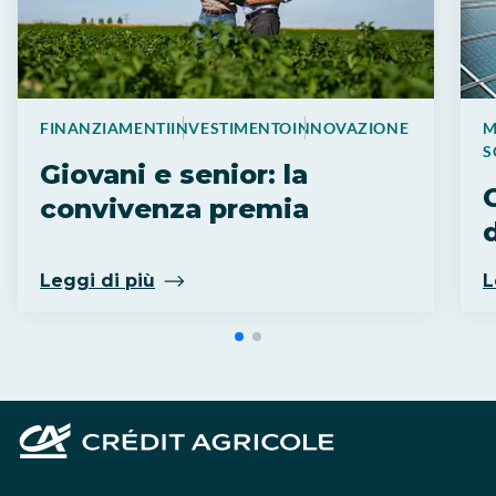
FINANZIAMENTI
INVESTIMENTO
INNOVAZIONE
M
S
Giovani e senior: la
convivenza premia
d
Leggi di più
L