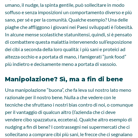
umano, il nudge, la spinta gentile, può sollecitare in modo
soffuso e senza imposizioni un comportamento diverso e più
sano, per sé e per la comunità. Qualche esempio? Una delle
piaghe che affliggono i giovani nei Paesi sviluppati è l’obesità.
In alcune mense scolastiche statunitensi, quindi, si è pensato
di combattere questa malattia intervenendo sull’esposizione
dei cibi a seconda della loro qualità: i più sani e proteici ad
altezza occhio e a portata di mano, i famigerati “junk food”
più indietro e decisamente meno a portata di vassoio.
Manipolazione? Sì, ma a fin di bene
Una manipolazione “buona”, che fa leva sul nostro lato meno
razionale per il nostro bene. Nulla a che vedere con le
tecniche che sfruttano i nostri bias contro di noi, o comunque
per il vantaggio di qualcun altro (l’azienda che ci deve
vendere cibo spazzatura, eccetera). Qualche altro esempio di
nudging a fin di bene? I contrassegni nei supermercati che ci
sollecitano a comprare cibi più sani, le frecce che ci segnalano