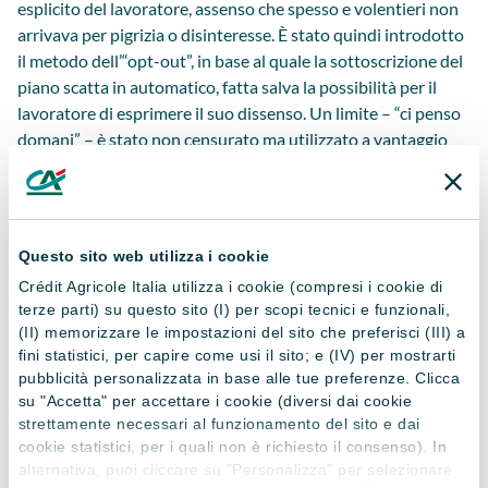
esplicito del lavoratore, assenso che spesso e volentieri non
arrivava per pigrizia o disinteresse. È stato quindi introdotto
il metodo dell’“opt-out”, in base al quale la sottoscrizione del
piano scatta in automatico, fatta salva la possibilità per il
lavoratore di esprimere il suo dissenso. Un limite – “ci penso
domani” – è stato non censurato ma utilizzato a vantaggio
della persona, per il maggior benessere del suo futuro.
Quale lezione ci dà la spinta gentile?
Pensione sì, ma non solo. Fra le scelte che compiamo ogni
Questo sito web utilizza i cookie
giorno, anche qui in Italia ci sono quelle che attengono alla
Crédit Agricole Italia utilizza i cookie (compresi i cookie di
gestione dei nostri risparmi. L’istinto “animale” ci spinge a
terze parti) su questo sito (I) per scopi tecnici e funzionali,
(II) memorizzare le impostazioni del sito che preferisci (III) a
tenere tutte le noci nell’albero, senza spostarle mai, se non in
fini statistici, per capire come usi il sito; e (IV) per mostrarti
caso di assoluta emergenza. E così, i soldi che mettiamo da
pubblicità personalizzata in base alle tue preferenze. Clicca
parte trascorrono anni sotto forma di liquidità, a farsi
su "Accetta" per accettare i cookie (diversi dai cookie
erodere dall’inflazione. Ennesimo esempio in cui scelte che
strettamente necessari al funzionamento del sito e dai
possono sembrare assolutamente razionali poi, nella realtà,
cookie statistici, per i quali non è richiesto il consenso). In
lo sono molto poco o per nulla. Come può un risparmiatore
alternativa, puoi cliccare su "Personalizza" per selezionare