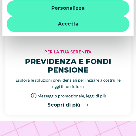
“X” le impostazioni predefinite vengono lasciate invariate e
Personalizza
quindi la navigazione può continuare senza cookie o altri
strumenti di tracciamento diversi da quelli tecnici. Per
ulteriori informazioni:
informativa privacy
.
Accetta
PER LA TUA SERENITÀ
PREVIDENZA E FONDI
PENSIONE
Esplora le soluzioni previdenziali per iniziare a costruire
oggi il tuo futuro
Messaggio promozionale, leggi di più
Scopri di più