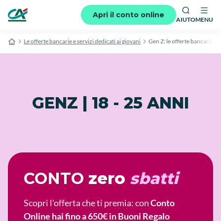
Apri il conto online
AIUTO
MENU
Le offerte bancarie e servizi dedicati ai giovani
Gen Z: le offerte bancarie per
GENZ | 18 - 25 ANNI
CONTO
zero
sbatti
Scopri l'offerta che ti premia: con
Conto
Online hai fino a 650€ in Buoni Regalo