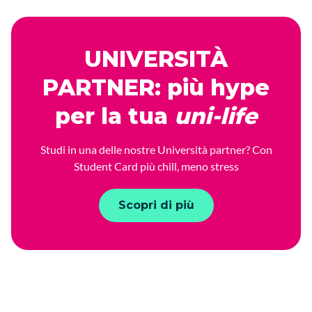
UNIVERSITÀ
PARTNER: più hype
per la tua
uni-life
Studi in una delle nostre Università partner? Con
Student Card più chill, meno stress
Scopri di più