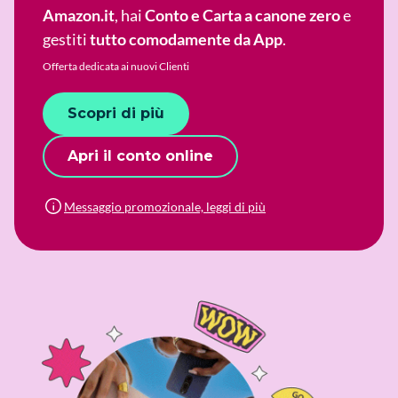
Amazon.it
, hai
Conto e Carta a canone zero
e
gestiti
tutto comodamente da App
.
Offerta dedicata ai nuovi Clienti
Scopri di più
Apri il conto online
Messaggio promozionale, leggi di più