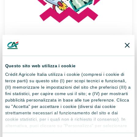
PER IL TUO FUTURO
INVESTIMENTI CON CA
SMART ADVISORY
Questo sito web utilizza i cookie
Le soluzioni flessibili per investire, anche con un Piano di
Accumulo (PAC)
Crédit Agricole Italia utilizza i cookie (compresi i cookie di
terze parti) su questo sito (I) per scopi tecnici e funzionali,
Messaggio promozionale, leggi di più
(II) memorizzare le impostazioni del sito che preferisci (III) a
Scopri di più
fini statistici, per capire come usi il sito; e (IV) per mostrarti
pubblicità personalizzata in base alle tue preferenze. Clicca
su "Accetta" per accettare i cookie (diversi dai cookie
strettamente necessari al funzionamento del sito e dai
cookie statistici, per i quali non è richiesto il consenso). In
alternativa, puoi cliccare su "Personalizza" per selezionare
le categorie di cookie che desideri accettare. Cliccando sulla