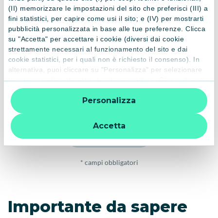
(II) memorizzare le impostazioni del sito che preferisci (III) a
Email*
fini statistici, per capire come usi il sito; e (IV) per mostrarti
pubblicità personalizzata in base alle tue preferenze. Clicca
su "Accetta" per accettare i cookie (diversi dai cookie
strettamente necessari al funzionamento del sito e dai
Oggetto della richiesta
cookie statistici, per i quali non è richiesto il consenso). In
alternativa, puoi cliccare su "Personalizza" per selezionare
le categorie di cookie che desideri accettare. Cliccando sulla
“X” le impostazioni predefinite vengono lasciate invariate e
Dichiaro di aver letto e compreso la presente
informativa sul
Personalizza
quindi la navigazione può continuare senza cookie o altri
trattamento dei dati personali
strumenti di tracciamento diversi da quelli tecnici. Per
ulteriori informazioni:
informativa privacy
.
Accetta
Invia richiesta
* campi obbligatori
Importante da sapere